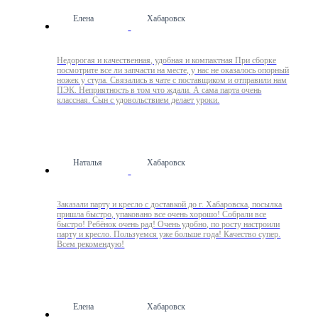
Елена
Хабаровск
Недорогая и качественная, удобная и компактная При сборке
посмотрите все ли запчасти на месте, у нас не оказалось опорный
ножек у стула. Связались в чате с поставщиком и отправили нам
ПЭК. Неприятность в том что ждали. А сама парта очень
классная. Сын с удовольствием делает уроки.
Наталья
Хабаровск
Заказали парту и кресло с доставкой до г. Хабаровска, посылка
пришла быстро, упаковано все очень хорошо! Собрали все
быстро! Ребёнок очень рад! Очень удобно, по росту настроили
парту и кресло. Пользуемся уже больше года! Качество супер.
Всем рекомендую!
Елена
Хабаровск