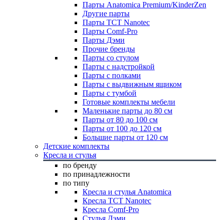
Парты Anatomica Premium/KinderZen
Другие парты
Парты TCT Nanotec
Парты Comf-Pro
Парты Дэми
Прочие бренды
Парты со стулом
Парты с надстройкой
Парты с полками
Парты с выдвижным ящиком
Парты с тумбой
Готовые комплекты мебели
Маленькие парты до 80 см
Парты от 80 до 100 см
Парты от 100 до 120 см
Большие парты от 120 см
Детские комплекты
Кресла и стулья
по бренду
по принадлежности
по типу
Кресла и стулья Anatomica
Кресла TCT Nanotec
Кресла Comf-Pro
Стулья Дэми