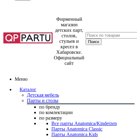
Фирменный
магазин
детских парт,
столов,
стульев и
кресел в
Хабаровске.
Официальный
сайт
Меню
Каталог
Детская мебель
Парты и столы
по бренду
по комлектации
по размеру
Все парты Anatomica/Kinderzen
Парты Anatomica Classic
Парты Anatomica Kids