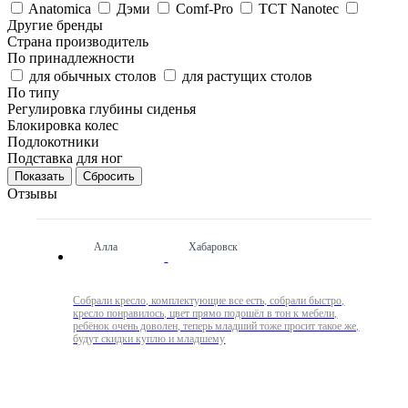
Anatomica
Дэми
Comf-Pro
TCT Nanotec
Другие бренды
Страна производитель
По принадлежности
для обычных столов
для растущих столов
По типу
Регулировка глубины сиденья
Блокировка колес
Подлокотники
Подставка для ног
Сбросить
Отзывы
Алла
Хабаровск
Собрали кресло, комплектующие все есть, собрали быстро,
кресло понравилось, цвет прямо подошёл в тон к мебели,
ребёнок очень доволен, теперь младший тоже просит такое же,
будут скидки куплю и младшему