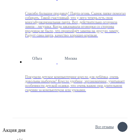
Спасибо большое продавцу! Парта огонь. Сынок папке помогал
собирать. Такой счастливый, что у него теперь есть своя
многофункциональная парта. Вот, действительно огорчила
лампа - лягушка. Когда заказывала оговорки со стороны
продовца не было, что произойдёт замена на другую лампу.
Радует сама парта, качество хорошее-крепкая.
ОЛьга
Москва
Покупали детское компьютерное кресло для ребёнка, очень
довольны выбором! Кресло удобное, эргономичное, учитывает
особенности детской осанки, что очень важно при длительном
сидении за компьютером или уроками.
Все отзывы
Акция дня