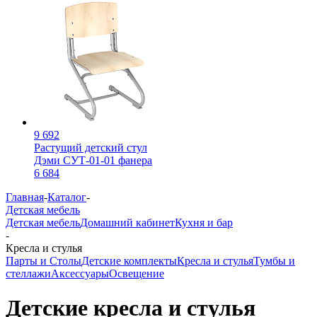
9 692
Растущий детский стул
Дэми СУТ-01-01 фанера
6 684
Главная
-
Каталог
-
Детская мебель
Детская мебель
Домашний кабинет
Кухня и бар
-
Кресла и стулья
Парты и Столы
Детские комплекты
Кресла и стулья
Тумбы и
стеллажи
Аксессуары
Освещение
Детские кресла и стулья