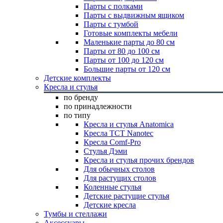
Парты с полками
Парты с выдвижным ящиком
Парты с тумбой
Готовые комплекты мебели
Маленькие парты до 80 см
Парты от 80 до 100 см
Парты от 100 до 120 см
Большие парты от 120 см
Детские комплекты
Кресла и стулья
по бренду
по принадлежности
по типу
Кресла и стулья Anatomica
Кресла TCT Nanotec
Кресла Comf-Pro
Стулья Дэми
Кресла и стулья прочих брендов
Для обычных столов
Для растущих столов
Коленные стулья
Детские растущие стулья
Детские кресла
Тумбы и стеллажи
Аксессуары