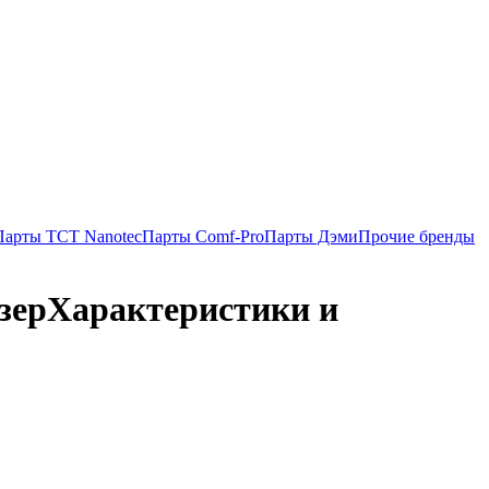
Парты TCT Nanotec
Парты Comf-Pro
Парты Дэми
Прочие бренды
зер
Характеристики и