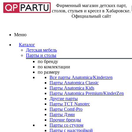
Фирменный магазин детских парт,
столов, стульев и кресел в Хабаровске.
Официальный сайт
Меню
Каталог
Детская мебель
Парты и столы
по бренду
по комлектации
по размеру
Все парты Anatomica/Kinderzen
Парты Anatomica Classic
Парты Anatomica Kids
Парты Anatomica Premium/KinderZen
Другие парты
Парты TCT Nanotec
Парты Comf-Pro
Парты Дэми
Прочие бренды
Парты со стулом
Парты с надстройкой