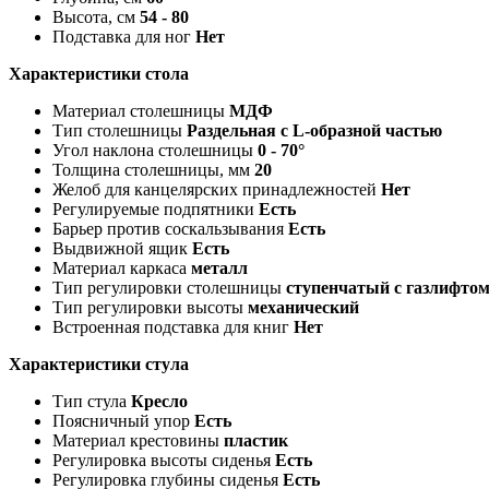
Высота, см
54 - 80
Подставка для ног
Нет
Характеристики стола
Материал столешницы
МДФ
Тип столешницы
Раздельная с L-образной частью
Угол наклона столешницы
0 - 70°
Толщина столешницы, мм
20
Желоб для канцелярских принадлежностей
Нет
Регулируемые подпятники
Есть
Барьер против соскальзывания
Есть
Выдвижной ящик
Есть
Материал каркаса
металл
Тип регулировки столешницы
ступенчатый с газлифто
Тип регулировки высоты
механический
Встроенная подставка для книг
Нет
Характеристики стула
Тип стула
Кресло
Поясничный упор
Есть
Материал крестовины
пластик
Регулировка высоты сиденья
Есть
Регулировка глубины сиденья
Есть