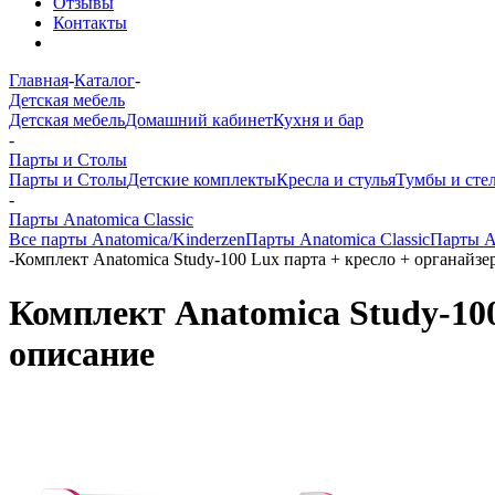
Отзывы
Контакты
Главная
-
Каталог
-
Детская мебель
Детская мебель
Домашний кабинет
Кухня и бар
-
Парты и Столы
Парты и Столы
Детские комплекты
Кресла и стулья
Тумбы и сте
-
Парты Anatomica Classic
Все парты Anatomica/Kinderzen
Парты Anatomica Classic
Парты A
-
Комплект Anatomica Study-100 Lux парта + кресло + органайзе
Комплект Anatomica Study-100
описание