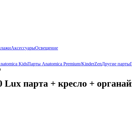
ллажи
Аксессуары
Освещение
natomica Kids
Парты Anatomica Premium/KinderZen
Другие парты
р
 Lux парта + кресло + органай