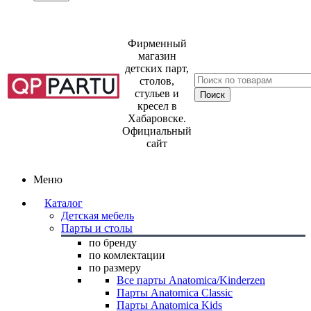
Фирменный
магазин
детских парт,
столов,
стульев и
кресел в
Хабаровске.
Официальный
сайт
Меню
Каталог
Детская мебель
Парты и столы
по бренду
по комлектации
по размеру
Все парты Anatomica/Kinderzen
Парты Anatomica Classic
Парты Anatomica Kids