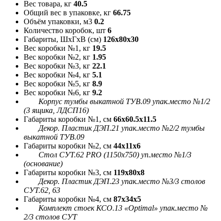
Вес товара, кг
40.5
Общий вес в упаковке, кг
66.75
Объём упаковки, м3
0.2
Количество коробок, шт
6
Габариты, ШxГxВ (см)
126x80x30
Вес коробки №1, кг
19.5
Вес коробки №2, кг
1.95
Вес коробки №3, кг
22.1
Вес коробки №4, кг
5.1
Вес коробки №5, кг
8.9
Вес коробки №6, кг
9.2
Корпус тумбы выкатной ТУВ.09 упак.место №1/2
(3 ящика, ЛДСП16)
Габариты коробки №1, см
66x60.5x11.5
Декор. Пластик ДЭП.21 упак.место №2/2 тумбы
выкатной ТУВ.09
Габариты коробки №2, см
44x11x6
Стол СУТ.62 PRO (1150х750) уп.место №1/3
(основание)
Габариты коробки №3, см
119x80x8
Декор. Пластик ДЭП.23 упак.место №3/3 столов
СУТ.62, 63
Габариты коробки №4, см
87x34x5
Комплект стоек КСО.13 «Optimal» упак.место №
2/3 столов СУТ