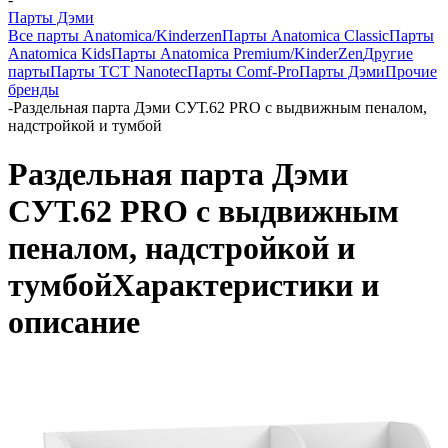
Парты Дэми
Все парты Anatomica/Kinderzen
Парты Anatomica Classic
Парты
Anatomica Kids
Парты Anatomica Premium/KinderZen
Другие
парты
Парты TCT Nanotec
Парты Comf-Pro
Парты Дэми
Прочие
бренды
-
Раздельная парта Дэми СУТ.62 PRO с выдвижным пеналом,
надстройкой и тумбой
Раздельная парта Дэми
СУТ.62 PRO с выдвижным
пеналом, надстройкой и
тумбой
Характеристики и
описание