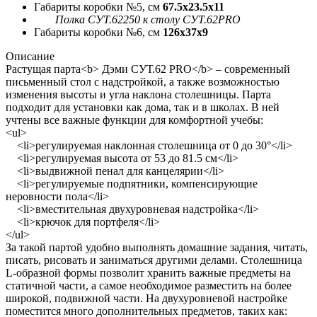
Габариты коробки №5, см
67.5x23.5x11
Полка СУТ.62250 к столу СУТ.62PRO
Габариты коробки №6, см
126x37x9
Описание
Растущая парта<b> Дэми СУТ.62 PRO</b> – современный
письменный стол с надстройкой, а также возможностью
изменения высоты и угла наклона столешницы. Парта
подходит для установки как дома, так и в школах. В ней
учтены все важные функции для комфортной учебы:
<ul>
<li>регулируемая наклонная столешница от 0 до 30°</li>
<li>регулируемая высота от 53 до 81.5 см</li>
<li>выдвижной пенал для канцелярии</li>
<li>регулируемые подпятники, компенсирующие
неровности пола</li>
<li>вместительная двухуровневая надстройка</li>
<li>крючок для портфеля</li>
</ul>
За такой партой удобно выполнять домашние задания, читать,
писать, рисовать и заниматься другими делами. Столешница
L-образной формы позволит хранить важные предметы на
статичной части, а самое необходимое разместить на более
широкой, подвижной части. На двухуровневой настройке
поместится много дополнительных предметов, таких как: