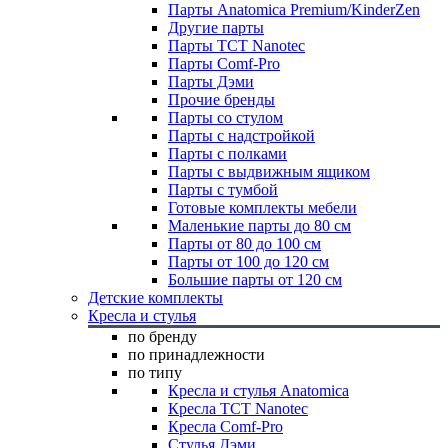
Парты Anatomica Premium/KinderZen
Другие парты
Парты TCT Nanotec
Парты Comf-Pro
Парты Дэми
Прочие бренды
Парты со стулом
Парты с надстройкой
Парты с полками
Парты с выдвижным ящиком
Парты с тумбой
Готовые комплекты мебели
Маленькие парты до 80 см
Парты от 80 до 100 см
Парты от 100 до 120 см
Большие парты от 120 см
Детские комплекты
Кресла и стулья
по бренду
по принадлежности
по типу
Кресла и стулья Anatomica
Кресла TCT Nanotec
Кресла Comf-Pro
Стулья Дэми