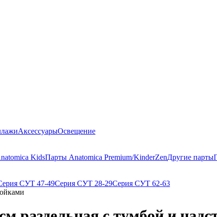
ллажи
Аксессуары
Освещение
natomica Kids
Парты Anatomica Premium/KinderZen
Другие парты
Серия СУТ 47-49
Серия СУТ 28-29
Серия СУТ 62-63
ройками
см раздельная с тумбой и над