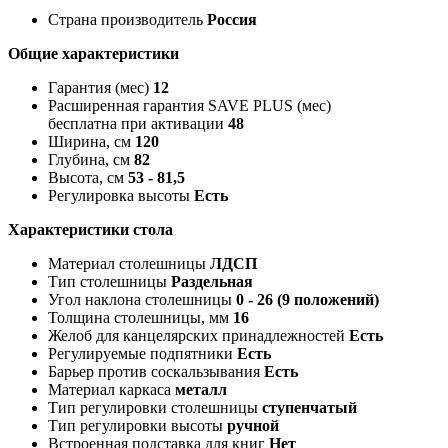
Страна производитель
Россия
Общие характеристики
Гарантия (мес)
12
Расширенная гарантия SAVE PLUS (мес)
бесплатна при активации
48
Ширина, см
120
Глубина, см
82
Высота, см
53 - 81,5
Регулировка высоты
Есть
Характеристики стола
Материал столешницы
ЛДСП
Тип столешницы
Раздельная
Угол наклона столешницы
0 - 26 (9 положений)
Толщина столешницы, мм
16
Желоб для канцелярских принадлежностей
Есть
Регулируемые подпятники
Есть
Барьер против соскальзывания
Есть
Материал каркаса
металл
Тип регулировки столешницы
ступенчатый
Тип регулировки высоты
ручной
Встроенная подставка для книг
Нет