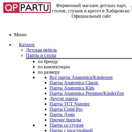
Фирменный магазин детских парт,
столов, стульев и кресел в Хабаровске.
Официальный сайт
Меню
Каталог
Детская мебель
Парты и столы
по бренду
по комлектации
по размеру
Все парты Anatomica/Kinderzen
Парты Anatomica Classic
Парты Anatomica Kids
Парты Anatomica Premium/KinderZen
Другие парты
Парты TCT Nanotec
Парты Comf-Pro
Парты Дэми
Прочие бренды
Парты со стулом
Парты с надстройкой