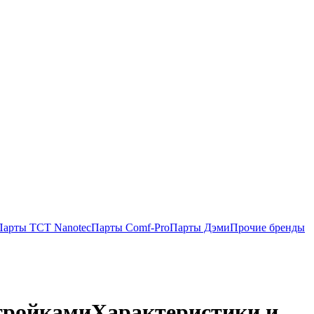
Парты TCT Nanotec
Парты Comf-Pro
Парты Дэми
Прочие бренды
стройками
Характеристики и