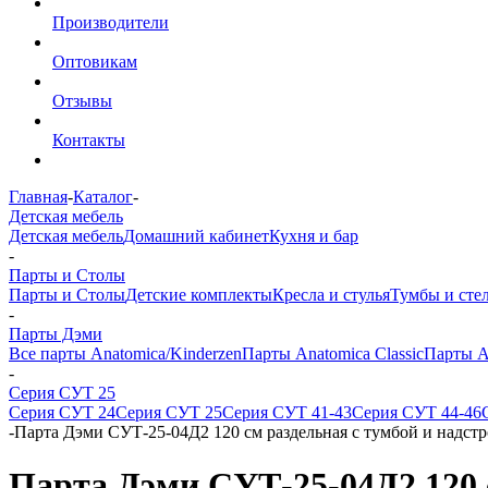
Производители
Оптовикам
Отзывы
Контакты
Главная
-
Каталог
-
Детская мебель
Детская мебель
Домашний кабинет
Кухня и бар
-
Парты и Столы
Парты и Столы
Детские комплекты
Кресла и стулья
Тумбы и сте
-
Парты Дэми
Все парты Anatomica/Kinderzen
Парты Anatomica Classic
Парты A
-
Серия СУТ 25
Серия СУТ 24
Серия СУТ 25
Серия СУТ 41-43
Серия СУТ 44-46
-
Парта Дэми СУТ-25-04Д2 120 см раздельная с тумбой и надст
Парта Дэми СУТ-25-04Д2 120 