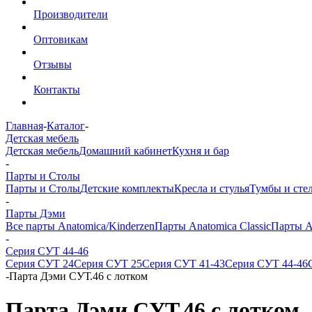
Производители
Оптовикам
Отзывы
Контакты
Главная
-
Каталог
-
Детская мебель
Детская мебель
Домашний кабинет
Кухня и бар
-
Парты и Столы
Парты и Столы
Детские комплекты
Кресла и стулья
Тумбы и сте
-
Парты Дэми
Все парты Anatomica/Kinderzen
Парты Anatomica Classic
Парты A
-
Серия СУТ 44-46
Серия СУТ 24
Серия СУТ 25
Серия СУТ 41-43
Серия СУТ 44-46
-
Парта Дэми СУТ.46 с лотком
Парта Дэми СУТ.46 с лотком