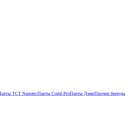
Парты TCT Nanotec
Парты Comf-Pro
Парты Дэми
Прочие бренды