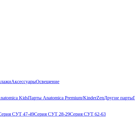
ллажи
Аксессуары
Освещение
natomica Kids
Парты Anatomica Premium/KinderZen
Другие парты
Серия СУТ 47-49
Серия СУТ 28-29
Серия СУТ 62-63