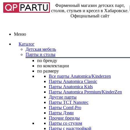
Фирменный магазин детских парт,
столов, стульев и кресел в Хабаровске.
Официальный сайт
Меню
Каталог
Детская мебель
Парты и столы
по бренду
по комлектации
по размеру
Все парты Anatomica/Kinderzen
Парты Anatomica Classic
Парты Anatomica Kids
Парты Anatomica Premium/KinderZen
Другие парты
Парты TCT Nanotec
Парты Comf-Pro
Парты Дэми
Прочие бренды
Парты со стулом
Парты с надстройкой