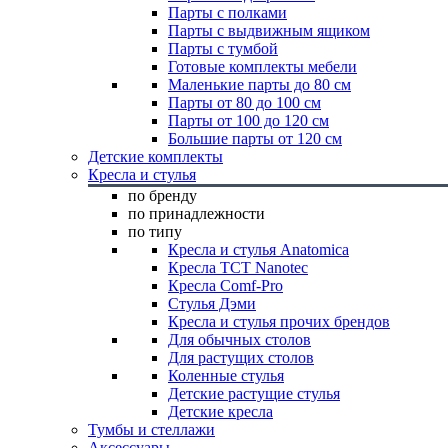
Парты с полками
Парты с выдвижным ящиком
Парты с тумбой
Готовые комплекты мебели
Маленькие парты до 80 см
Парты от 80 до 100 см
Парты от 100 до 120 см
Большие парты от 120 см
Детские комплекты
Кресла и стулья
по бренду
по принадлежности
по типу
Кресла и стулья Anatomica
Кресла TCT Nanotec
Кресла Comf-Pro
Стулья Дэми
Кресла и стулья прочих брендов
Для обычных столов
Для растущих столов
Коленные стулья
Детские растущие стулья
Детские кресла
Тумбы и стеллажи
Аксессуары