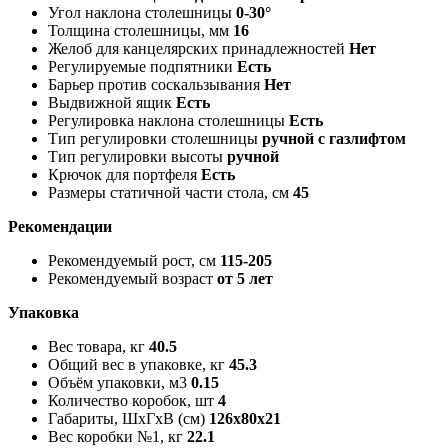
Угол наклона столешницы
0-30°
Толщина столешницы, мм
16
Желоб для канцелярских принадлежностей
Нет
Регулируемые подпятники
Есть
Барьер против соскальзывания
Нет
Выдвижной ящик
Есть
Регулировка наклона столешницы
Есть
Тип регулировки столешницы
ручной с газлифтом
Тип регулировки высоты
ручной
Крючок для портфеля
Есть
Размеры статичной части стола, см
45
Рекомендации
Рекомендуемый рост, см
115-205
Рекомендуемый возраст
от 5 лет
Упаковка
Вес товара, кг
40.5
Общий вес в упаковке, кг
45.3
Объём упаковки, м3
0.15
Количество коробок, шт
4
Габариты, ШxГxВ (см)
126x80x21
Вес коробки №1, кг
22.1