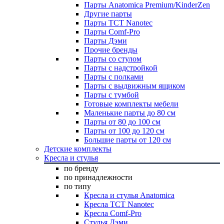
Парты Anatomica Premium/KinderZen
Другие парты
Парты TCT Nanotec
Парты Comf-Pro
Парты Дэми
Прочие бренды
Парты со стулом
Парты с надстройкой
Парты с полками
Парты с выдвижным ящиком
Парты с тумбой
Готовые комплекты мебели
Маленькие парты до 80 см
Парты от 80 до 100 см
Парты от 100 до 120 см
Большие парты от 120 см
Детские комплекты
Кресла и стулья
по бренду
по принадлежности
по типу
Кресла и стулья Anatomica
Кресла TCT Nanotec
Кресла Comf-Pro
Стулья Дэми