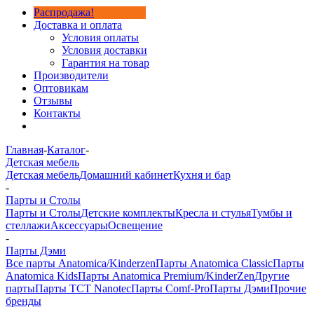
Распродажа!
Доставка и оплата
Условия оплаты
Условия доставки
Гарантия на товар
Производители
Оптовикам
Отзывы
Контакты
Главная
-
Каталог
-
Детская мебель
Детская мебель
Домашний кабинет
Кухня и бар
-
Парты и Столы
Парты и Столы
Детские комплекты
Кресла и стулья
Тумбы и
стеллажи
Аксессуары
Освещение
-
Парты Дэми
Все парты Anatomica/Kinderzen
Парты Anatomica Classic
Парты
Anatomica Kids
Парты Anatomica Premium/KinderZen
Другие
парты
Парты TCT Nanotec
Парты Comf-Pro
Парты Дэми
Прочие
бренды
-