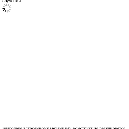
обучении.
Благодаря встроенному механизму, конструкция регулируется