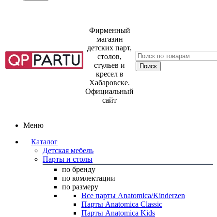
Фирменный
магазин
детских парт,
столов,
стульев и
кресел в
Хабаровске.
Официальный
сайт
Меню
Каталог
Детская мебель
Парты и столы
по бренду
по комлектации
по размеру
Все парты Anatomica/Kinderzen
Парты Anatomica Classic
Парты Anatomica Kids