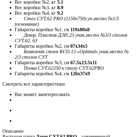
Вес коробки №2, кг
5.1
Вес коробки №3, кг
8.9
Вес коробки №4, кг
9.2
Стол СУТ.62 PRO (1150х750) уп.место №1/3
(основание)
Габариты коробки №1, см
119x80x8
Декор. Пластик ДЭП.23 упак.место №3/3 столов
СУТ.62, 63
Габариты коробки №2, см
87x34x5
Комплект стоек КСО.13 «Optimal» упак.место №
2/3 столов СУТ
Габариты коробки №3, см
67.5x23.5x11
Полка СУТ.62250 к столу СУТ.62PRO
Габариты коробки №4, см
126x37x9
Смотреть все характеристики
Вас может заинтересовать
Описание
Растущая парта
Дэми СУТ.62 PRO
– современный