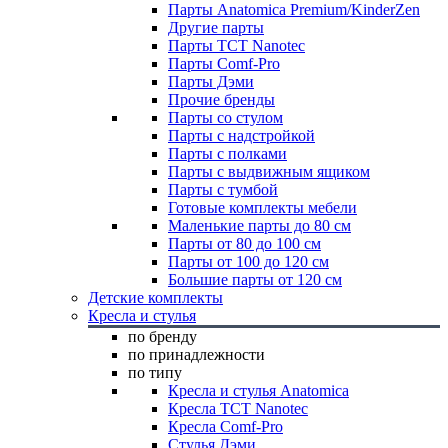
Парты Anatomica Premium/KinderZen
Другие парты
Парты TCT Nanotec
Парты Comf-Pro
Парты Дэми
Прочие бренды
Парты со стулом
Парты с надстройкой
Парты с полками
Парты с выдвижным ящиком
Парты с тумбой
Готовые комплекты мебели
Маленькие парты до 80 см
Парты от 80 до 100 см
Парты от 100 до 120 см
Большие парты от 120 см
Детские комплекты
Кресла и стулья
по бренду
по принадлежности
по типу
Кресла и стулья Anatomica
Кресла TCT Nanotec
Кресла Comf-Pro
Стулья Дэми