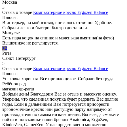
Москва
3
Отзыв о товаре
Компьютерное кресло Ergozen Balance
Плюсы:
В интерьер, на мой взгляд, вписалось отлично. Удобное.
Собрали легко и быстро. Быстро доставили.
Минусы:
Есть пара коцок на спинке и маленькая вмятина(на фото)
Выше/ниже не регулируется.
+2
Рита
Санкт-Петербург
5
Отзыв о товаре
Компьютерное кресло Ergozen Balance
Плюсы:
Упаковка хорошая. Все пришло целое. Собрали без труда.
Ребёнок рад.
магазин qp-partu
Добрый день! Благодарим Вас за отзыв и высокую оценку.
Уверены, что сделанная покупка будет радовать Вас долгие
годы. Если в дальнейшем Вам потребуется приобрести
эргономичное кресло или растущую парту напрямую от
производителя по самым низким ценам, Вы всегда сможете
найти в поисковике наши бренды Anatomica, ErgoZen,
KinderZen, GamerZen. У нас представлено множество