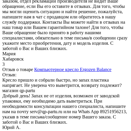
заказом, отдел рекламаций производителя не видит Ваше
обращение, если Вы его оставите в отзывах. Для того, чтобы
мы могли оценить ситуацию и найти решение, пожалуйста,
напишите нам в чат с продавцом или обратитесь в нашу
службу поддержки. Контакты Вы можете найти в отзывах на
наш товар или Вашем гарантийном талоне! Для того, чтобы
Ваше обращение было принято в работу нашими
специалистами, обязательно в теме письма/в сообщении сразу
укажите место приобретения, дату и модель изделия. С
заботой о Вас и Ваших близких.
Мария
Хабаровск
3
Отзыв о товаре
Компьютерное кресло Ergozen Balance
Отзыв:
Кресло пришло и собрали быстро, но запах пластика
напрягает. Не уверена что выветрится, возврату подлежит?
магазин qp-partu
Добрый день! Запах не от изделия, возможен от заводской
упаковки, ему необходимо дать выветриться. При
необходимости консультации нашего специалиста, напишите
нам на почту serv@qp-partu.ru или на Whats App 89251956213,
указав в теме письма/сообщение номер Вашего заказа. С
заботой о Вас и Ваших близких.
Юрий А.