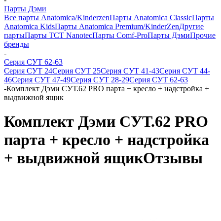
Парты Дэми
Все парты Anatomica/Kinderzen
Парты Anatomica Classic
Парты
Anatomica Kids
Парты Anatomica Premium/KinderZen
Другие
парты
Парты TCT Nanotec
Парты Comf-Pro
Парты Дэми
Прочие
бренды
-
Серия СУТ 62-63
Серия СУТ 24
Серия СУТ 25
Серия СУТ 41-43
Серия СУТ 44-
46
Серия СУТ 47-49
Серия СУТ 28-29
Серия СУТ 62-63
-
Комплект Дэми СУТ.62 PRO парта + кресло + надстройка +
выдвижной ящик
Комплект Дэми СУТ.62 PRO
парта + кресло + надстройка
+ выдвижной ящик
Отзывы