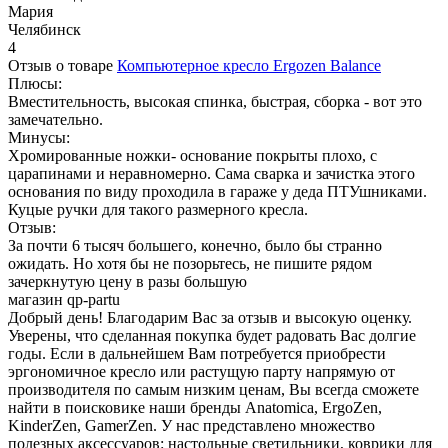
Мария
Челябинск
4
Отзыв о товаре
Компьютерное кресло Ergozen Balance
Плюсы:
Вместительность, высокая спинка, быстрая, сборка - вот это
замечательно.
Минусы:
Хромированные ножки- основание покрыты плохо, с
царапинами и неравномерно. Сама сварка и зачистка этого
основания по виду проходила в гараже у деда ПТУшниками.
Куцые ручки для такого размерного кресла.
Отзыв:
За почти 6 тысяч большего, конечно, было бы странно
ожидать. Но хотя бы не позорьтесь, не пишите рядом
зачеркнутую цену в разы большую
магазин qp-partu
Добрый день! Благодарим Вас за отзыв и высокую оценку.
Уверены, что сделанная покупка будет радовать Вас долгие
годы. Если в дальнейшем Вам потребуется приобрести
эргономичное кресло или растущую парту напрямую от
производителя по самым низким ценам, Вы всегда сможете
найти в поисковике наши бренды Anatomica, ErgoZen,
KinderZen, GamerZen. У нас представлено множество
полезных аксессуаров: настольные светильники, коврики для