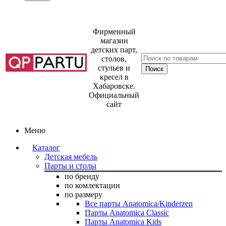
Фирменный
магазин
детских парт,
столов,
стульев и
кресел в
Хабаровске.
Официальный
сайт
Меню
Каталог
Детская мебель
Парты и столы
по бренду
по комлектации
по размеру
Все парты Anatomica/Kinderzen
Парты Anatomica Classic
Парты Anatomica Kids