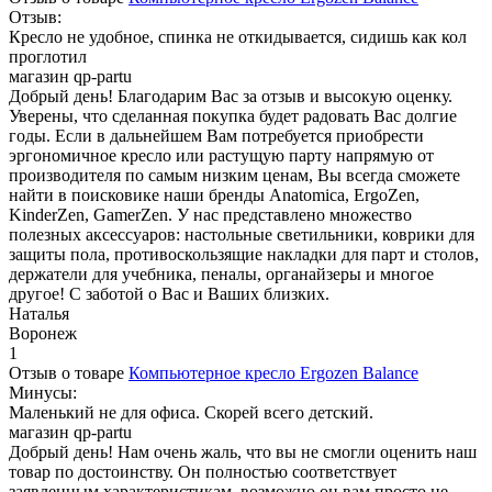
Отзыв:
Кресло не удобное, спинка не откидывается, сидишь как кол
проглотил
магазин qp-partu
Добрый день! Благодарим Вас за отзыв и высокую оценку.
Уверены, что сделанная покупка будет радовать Вас долгие
годы. Если в дальнейшем Вам потребуется приобрести
эргономичное кресло или растущую парту напрямую от
производителя по самым низким ценам, Вы всегда сможете
найти в поисковике наши бренды Anatomica, ErgoZen,
KinderZen, GamerZen. У нас представлено множество
полезных аксессуаров: настольные светильники, коврики для
защиты пола, противоскользящие накладки для парт и столов,
держатели для учебника, пеналы, органайзеры и многое
другое! С заботой о Вас и Ваших близких.
Наталья
Воронеж
1
Отзыв о товаре
Компьютерное кресло Ergozen Balance
Минусы:
Маленький не для офиса. Скорей всего детский.
магазин qp-partu
Добрый день! Нам очень жаль, что вы не смогли оценить наш
товар по достоинству. Он полностью соответствует
заявленным характеристикам, возможно он вам просто не