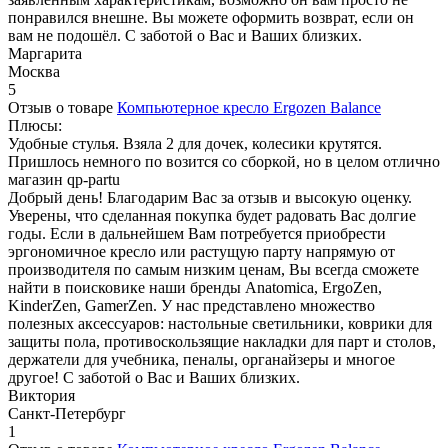
понравился внешне. Вы можете оформить возврат, если он
вам не подошёл. С заботой о Вас и Ваших близких.
Маргарита
Москва
5
Отзыв о товаре
Компьютерное кресло Ergozen Balance
Плюсы:
Удобные стулья. Взяла 2 для дочек, колесики крутятся.
Пришлось немного по возится со сборкой, но в целом отлично
магазин qp-partu
Добрый день! Благодарим Вас за отзыв и высокую оценку.
Уверены, что сделанная покупка будет радовать Вас долгие
годы. Если в дальнейшем Вам потребуется приобрести
эргономичное кресло или растущую парту напрямую от
производителя по самым низким ценам, Вы всегда сможете
найти в поисковике наши бренды Anatomica, ErgoZen,
KinderZen, GamerZen. У нас представлено множество
полезных аксессуаров: настольные светильники, коврики для
защиты пола, противоскользящие накладки для парт и столов,
держатели для учебника, пеналы, органайзеры и многое
другое! С заботой о Вас и Ваших близких.
Виктория
Санкт-Петербург
1