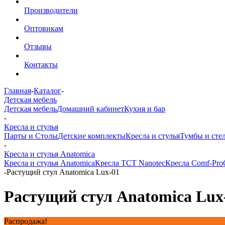
Производители
Оптовикам
Отзывы
Контакты
Главная
-
Каталог
-
Детская мебель
Детская мебель
Домашний кабинет
Кухня и бар
-
Кресла и стулья
Парты и Столы
Детские комплекты
Кресла и стулья
Тумбы и сте
-
Кресла и стулья Anatomica
Кресла и стулья Anatomica
Кресла TCT Nanotec
Кресла Comf-Pro
-
Растущий стул Anatomica Lux-01
Растущий стул Anatomica Lux
Распродажа!