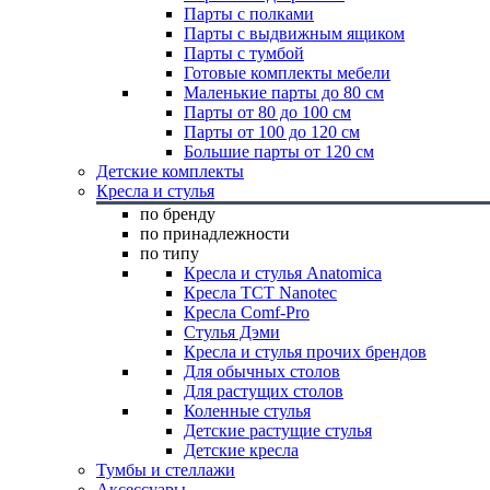
Парты с полками
Парты с выдвижным ящиком
Парты с тумбой
Готовые комплекты мебели
Маленькие парты до 80 см
Парты от 80 до 100 см
Парты от 100 до 120 см
Большие парты от 120 см
Детские комплекты
Кресла и стулья
по бренду
по принадлежности
по типу
Кресла и стулья Anatomica
Кресла TCT Nanotec
Кресла Comf-Pro
Стулья Дэми
Кресла и стулья прочих брендов
Для обычных столов
Для растущих столов
Коленные стулья
Детские растущие стулья
Детские кресла
Тумбы и стеллажи
Аксессуары