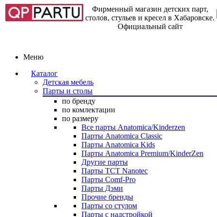
Фирменный магазин детских парт,
столов, стульев и кресел в Хабаровске.
Официальный сайт
Меню
Каталог
Детская мебель
Парты и столы
по бренду
по комлектации
по размеру
Все парты Anatomica/Kinderzen
Парты Anatomica Classic
Парты Anatomica Kids
Парты Anatomica Premium/KinderZen
Другие парты
Парты TCT Nanotec
Парты Comf-Pro
Парты Дэми
Прочие бренды
Парты со стулом
Парты с надстройкой