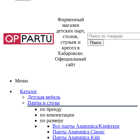
Фирменный
магазин
детских парт,
столов,
стульев и
кресел в
Хабаровске.
Официальный
сайт
Меню
Каталог
Детская мебель
Парты и столы
по бренду
по комлектации
по размеру
Все парты Anatomica/Kinderzen
Парты Anatomica Classic
Парты Anatomica Kids