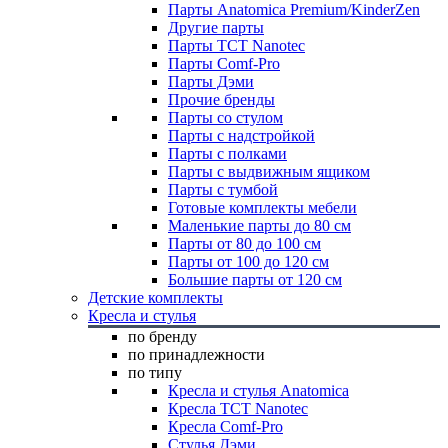
Парты Anatomica Premium/KinderZen
Другие парты
Парты TCT Nanotec
Парты Comf-Pro
Парты Дэми
Прочие бренды
Парты со стулом
Парты с надстройкой
Парты с полками
Парты с выдвижным ящиком
Парты с тумбой
Готовые комплекты мебели
Маленькие парты до 80 см
Парты от 80 до 100 см
Парты от 100 до 120 см
Большие парты от 120 см
Детские комплекты
Кресла и стулья
по бренду
по принадлежности
по типу
Кресла и стулья Anatomica
Кресла TCT Nanotec
Кресла Comf-Pro
Стулья Дэми