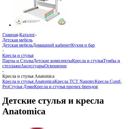
Главная
-
Каталог
-
Детская мебель
Детская мебель
Домашний кабинет
Кухня и бар
-
Кресла и стулья
Парты и Столы
Детские комплекты
Кресла и стулья
Тумбы и
стеллажи
Аксессуары
Освещение
-
Кресла и стулья Anatomica
Кресла и стулья Anatomica
Кресла TCT Nanotec
Кресла Comf-
Pro
Стулья Дэми
Кресла и стулья прочих брендов
Детские стулья и кресла
Anatomica