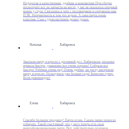
Недорогая и качественная, удобная и компактная При сборке
посмотрите все ли запчасти на месте, у нас не оказалось опорный
ножек у стула. Связались в чате с поставщиком и отправили нам
ПЭК. Неприятность в том что ждали. А сама парта очень
классная. Сын с удовольствием делает уроки.
Наталья
Хабаровск
Заказали парту и кресло с доставкой до г. Хабаровска, посылка
пришла быстро, упаковано все очень хорошо! Собрали все
быстро! Ребёнок очень рад! Очень удобно, по росту настроили
парту и кресло. Пользуемся уже больше года! Качество супер.
Всем рекомендую!
Елена
Хабаровск
Спасибо большое продавцу! Парта огонь. Сынок папке помогал
собирать. Такой счастливый, что у него теперь есть своя
многофункциональная парта. Вот, действительно огорчила