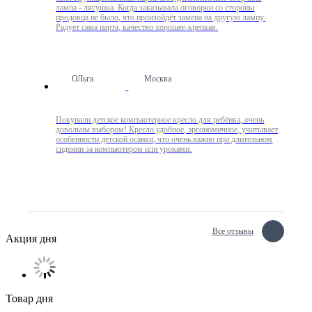
лампа - лягушка. Когда заказывала оговорки со стороны
продовца не было, что произойдёт замена на другую лампу.
Радует сама парта, качество хорошее-крепкая.
ОЛьга
Москва
Покупали детское компьютерное кресло для ребёнка, очень
довольны выбором! Кресло удобное, эргономичное, учитывает
особенности детской осанки, что очень важно при длительном
сидении за компьютером или уроками.
Все отзывы
Акция дня
Товар дня