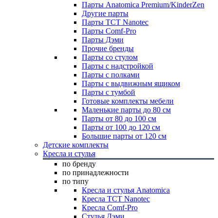
Парты Anatomica Premium/KinderZen
Другие парты
Парты TCT Nanotec
Парты Comf-Pro
Парты Дэми
Прочие бренды
Парты со стулом
Парты с надстройкой
Парты с полками
Парты с выдвижным ящиком
Парты с тумбой
Готовые комплекты мебели
Маленькие парты до 80 см
Парты от 80 до 100 см
Парты от 100 до 120 см
Большие парты от 120 см
Детские комплекты
Кресла и стулья
по бренду
по принадлежности
по типу
Кресла и стулья Anatomica
Кресла TCT Nanotec
Кресла Comf-Pro
Стулья Дэми