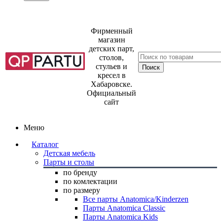
Фирменный
магазин
детских парт,
столов,
стульев и
кресел в
Хабаровске.
Официальный
сайт
Меню
Каталог
Детская мебель
Парты и столы
по бренду
по комлектации
по размеру
Все парты Anatomica/Kinderzen
Парты Anatomica Classic
Парты Anatomica Kids