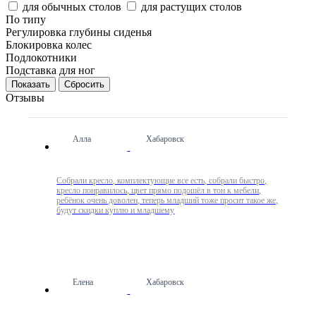
для обычных столов
для растущих столов
По типу
Регулировка глубины сиденья
Блокировка колес
Подлокотники
Подставка для ног
Сбросить
Отзывы
Алла
Хабаровск
Собрали кресло, комплектующие все есть, собрали быстро,
кресло понравилось, цвет прямо подошёл в тон к мебели,
ребёнок очень доволен, теперь младший тоже просит такое же,
будут скидки куплю и младшему
Елена
Хабаровск