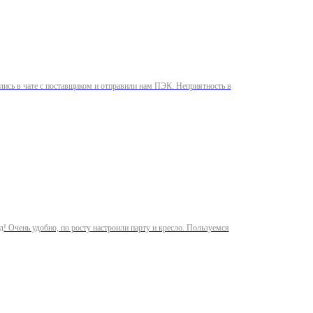
зались в чате с поставщиком и отправили нам ПЭК. Неприятность в
д! Очень удобно, по росту настроили парту и кресло. Пользуемся