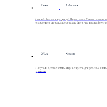
Елена
Хабаровск
Спасибо большое продавцу! Парта огонь. Сынок папке помог
оговорки со стороны продовца не было, что произойдёт зам
ОЛьга
Москва
Покупали детское компьютерное кресло для ребёнка, очень
уроками.