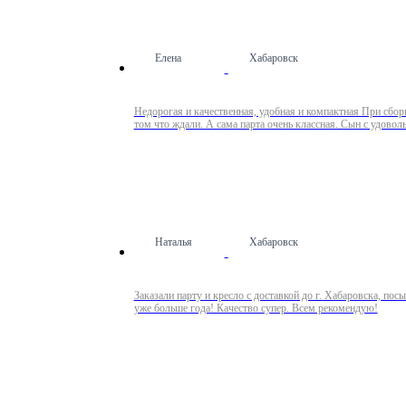
Елена
Хабаровск
Недорогая и качественная, удобная и компактная При сборк
том что ждали. А сама парта очень классная. Сын с удовол
Наталья
Хабаровск
Заказали парту и кресло с доставкой до г. Хабаровска, по
уже больше года! Качество супер. Всем рекомендую!