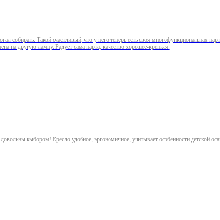
ал собирать. Такой счастливый, что у него теперь есть своя многофункциональная парта
ена на другую лампу. Радует сама парта, качество хорошее-крепкая.
 довольны выбором! Кресло удобное, эргономичное, учитывает особенности детской оса