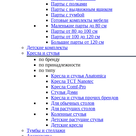
Парты с полками
Парты с выдвижным ящиком
Парты с тумбой
Готовые комплекты мебели
Маленькие парты до 80 см
Парты от 80 до 100 см
Парты от 100 до 120 см
Большие парты от 120 см
Детские комплекты
Кресла и стулья
по бренду
по принадлежности
по типу
Кресла и стулья Anatomica
Кресла TCT Nanotec
Кресла Comf-Pro
Стулья Дэми
Кресла и стулья прочих брендов
Для обычных столов
Для растущих столов
Коленные стулья
Детские растущие стулья
Детские кресла
Тумбы и стеллажи
Аксессуары