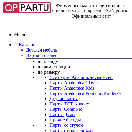
Фирменный магазин детских парт,
столов, стульев и кресел в Хабаровске.
Официальный сайт
Меню
Каталог
Детская мебель
Парты и столы
по бренду
по комлектации
по размеру
Все парты Anatomica/Kinderzen
Парты Anatomica Classic
Парты Anatomica Kids
Парты Anatomica Premium/KinderZen
Другие парты
Парты TCT Nanotec
Парты Comf-Pro
Парты Дэми
Прочие бренды
Парты со стулом
Парты с надстройкой