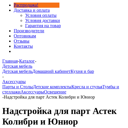
Распродажа!
Доставка и оплата
Условия оплаты
Условия доставки
Гарантия на товар
Производители
Оптовикам
Отзывы
Контакты
Главная
-
Каталог
-
Детская мебель
Детская мебель
Домашний кабинет
Кухня и бар
-
Аксессуары
Парты и Столы
Детские комплекты
Кресла и стулья
Тумбы и
стеллажи
Аксессуары
Освещение
-
Надстройка для парт Астек Колибри и Юниор
Надстройка для парт Астек
Колибри и Юниор