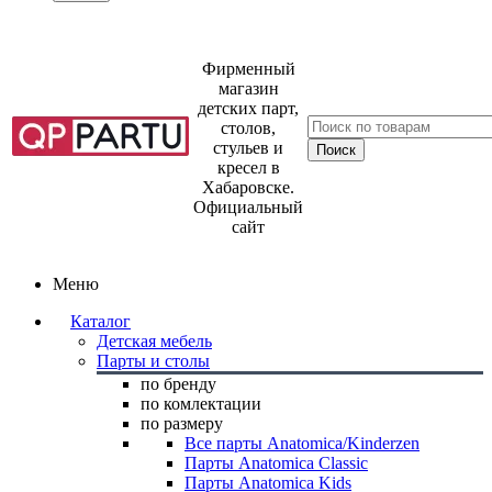
Фирменный
магазин
детских парт,
столов,
стульев и
кресел в
Хабаровске.
Официальный
сайт
Меню
Каталог
Детская мебель
Парты и столы
по бренду
по комлектации
по размеру
Все парты Anatomica/Kinderzen
Парты Anatomica Classic
Парты Anatomica Kids