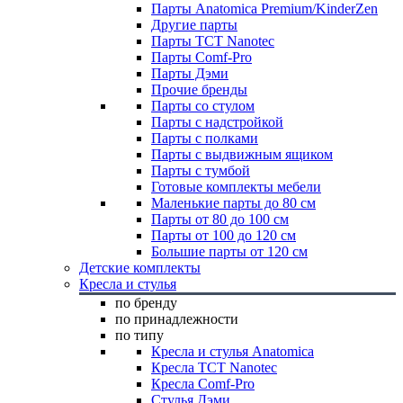
Парты Anatomica Premium/KinderZen
Другие парты
Парты TCT Nanotec
Парты Comf-Pro
Парты Дэми
Прочие бренды
Парты со стулом
Парты с надстройкой
Парты с полками
Парты с выдвижным ящиком
Парты с тумбой
Готовые комплекты мебели
Маленькие парты до 80 см
Парты от 80 до 100 см
Парты от 100 до 120 см
Большие парты от 120 см
Детские комплекты
Кресла и стулья
по бренду
по принадлежности
по типу
Кресла и стулья Anatomica
Кресла TCT Nanotec
Кресла Comf-Pro
Стулья Дэми