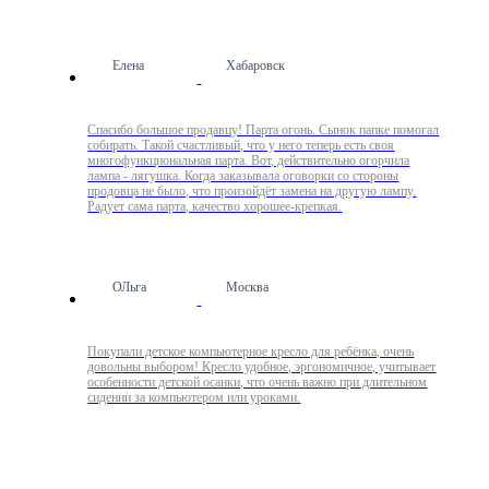
Елена
Хабаровск
Спасибо большое продавцу! Парта огонь. Сынок папке помогал
собирать. Такой счастливый, что у него теперь есть своя
многофункциональная парта. Вот, действительно огорчила
лампа - лягушка. Когда заказывала оговорки со стороны
продовца не было, что произойдёт замена на другую лампу.
Радует сама парта, качество хорошее-крепкая.
ОЛьга
Москва
Покупали детское компьютерное кресло для ребёнка, очень
довольны выбором! Кресло удобное, эргономичное, учитывает
особенности детской осанки, что очень важно при длительном
сидении за компьютером или уроками.