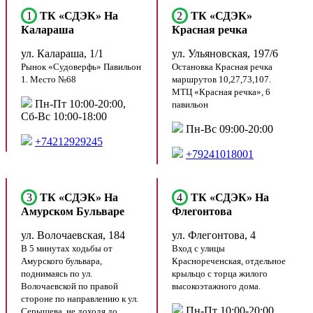
1
ТК «СДЭК» На
2
ТК «СДЭК»
Калараша
Красная речка
ул. Калараша, 1/1
ул. Ульяновская, 197/6
Рынок «Судоверфь» Павильон
Остановка Красная речка
1. Место №68
маршрутов 10,27,73,107.
МТЦ «Красная речка», 6
Пн-Пт 10:00-20:00,
павильон
Сб-Вс 10:00-18:00
Пн-Вс 09:00-20:00
+74212929245
+79241018001
3
ТК «СДЭК» На
4
ТК «СДЭК» На
Амурском Бульваре
Флегонтова
ул. Волочаевская, 184
ул. Флегонтова, 4
В 5 минутах ходьбы от
Вход с улицы
Амурского бульвара,
Краснореченская, отдельное
поднимаясь по ул.
крыльцо с торца жилого
Волочаевской по правой
высокоэтажного дома.
стороне по направлению к ул.
Пн-Пт 10:00-20:00,
Серышева, не доходя до