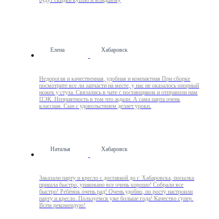
будут скидки куплю и младшему
Елена
Хабаровск
Недорогая и качественная, удобная и компактная При сборке
посмотрите все ли запчасти на месте, у нас не оказалось опорный
ножек у стула. Связались в чате с поставщиком и отправили нам
ПЭК. Неприятность в том что ждали. А сама парта очень
классная. Сын с удовольствием делает уроки.
Наталья
Хабаровск
Заказали парту и кресло с доставкой до г. Хабаровска, посылка
пришла быстро, упаковано все очень хорошо! Собрали все
быстро! Ребёнок очень рад! Очень удобно, по росту настроили
парту и кресло. Пользуемся уже больше года! Качество супер.
Всем рекомендую!