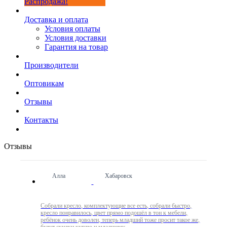
Распродажа!
Доставка и оплата
Условия оплаты
Условия доставки
Гарантия на товар
Производители
Оптовикам
Отзывы
Контакты
Отзывы
Алла
Хабаровск
Собрали кресло, комплектующие все есть, собрали быстро,
кресло понравилось, цвет прямо подошёл в тон к мебели,
ребёнок очень доволен, теперь младший тоже просит такое же,