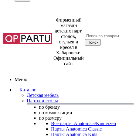
Фирменный
магазин
детских парт,
столов,
стульев и
кресел в
Хабаровске.
Официальный
сайт
Меню
Каталог
Детская мебель
Парты и столы
по бренду
по комлектации
по размеру
Все парты Anatomica/Kinderzen
Парты Anatomica Classic
Парты Anatomica Kids