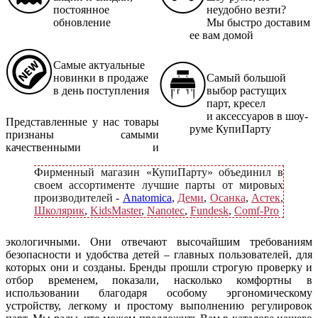
постоянное
неудобно везти?
обновление
Мы быстро доставим
ее вам домой
Самые актуальные
новинки в продаже
Самый большой
в день поступления
выбор растущих
парт, кресел
и аксессуаров в шоу-
Представленные у нас товары
руме КупиПарту
признаны самыми
качественными и
Фирменный магазин «КупиПарту» объединил в
своем ассортименте лучшие парты от мировых
производителей -
Anatomica
,
Деми
,
Осанка
,
Астек
,
Школярик
,
KidsMaster
,
Nanotec
,
Fundesk
,
Comf-Pro
экологичными. Они отвечают высочайшим требованиям
безопасности и удобства детей – главных пользователей, для
которых они и созданы. Бренды прошли строгую проверку и
отбор временем, показали, насколько комфортны в
использовании благодаря особому эргономическому
устройству, легкому и простому выполнению регулировок