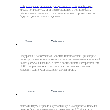
Собрали кресло, комплектующие все есть, собрали быстро,
кресло понравилось, цвет прямо подошёл в тон к мебели,
ребёнок очень доволен, теперь младший тоже просит такое же,
будут скидки куплю и младшему
Елена
Хабаровск
Недорогая и качественная, удобная и компактная При сборке
посмотрите все ли запчасти на месте, у нас не оказалось опорный
ножек у стула. Связались в чате с поставщиком и отправили нам
ПЭК. Неприятность в том что ждали. А сама парта очень
классная. Сын с удовольствием делает уроки.
Наталья
Хабаровск
Заказали парту и кресло с доставкой до г. Хабаровска, посылка
пришла быстро, упаковано все очень хорошо! Собрали все