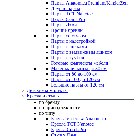
Парты Anatomica Premium/KinderZen
Другие парты
Парты TCT Nanotec
Парты Comf-Pro
Парты Дэми
Прочие бренды
Парты со стулом
Парты с надстройкой
Парты с полками
Парты с выдвижным ящиком
Парты с тумбой
Готовые комплекты мебели
Маленькие парты до 80 см
Парты от 80 до 100 см
Парты от 100 до 120 см
Большие парты от 120 см
Детские комплекты
Кресла и стулья
по бренду
по принадлежности
по типу
Кресла и стулья Anatomica
Кресла TCT Nanotec
Кресла Comf-Pro
Стулья Дэми