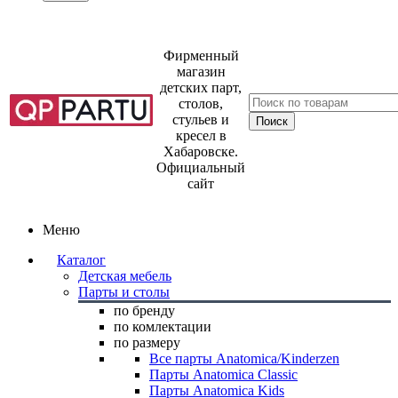
Фирменный
магазин
детских парт,
столов,
стульев и
кресел в
Хабаровске.
Официальный
сайт
Меню
Каталог
Детская мебель
Парты и столы
по бренду
по комлектации
по размеру
Все парты Anatomica/Kinderzen
Парты Anatomica Classic
Парты Anatomica Kids