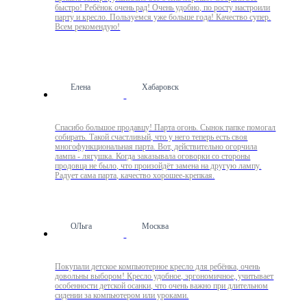
быстро! Ребёнок очень рад! Очень удобно, по росту настроили
парту и кресло. Пользуемся уже больше года! Качество супер.
Всем рекомендую!
Елена
Хабаровск
Спасибо большое продавцу! Парта огонь. Сынок папке помогал
собирать. Такой счастливый, что у него теперь есть своя
многофункциональная парта. Вот, действительно огорчила
лампа - лягушка. Когда заказывала оговорки со стороны
продовца не было, что произойдёт замена на другую лампу.
Радует сама парта, качество хорошее-крепкая.
ОЛьга
Москва
Покупали детское компьютерное кресло для ребёнка, очень
довольны выбором! Кресло удобное, эргономичное, учитывает
особенности детской осанки, что очень важно при длительном
сидении за компьютером или уроками.