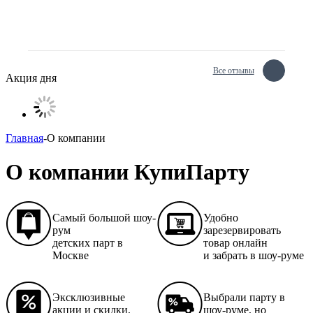
Все отзывы
Акция дня
Главная
-
О компании
О компании КупиПарту
Самый большой шоу-
Удобно
рум
зарезервировать
детских парт в
товар онлайн
Москве
и забрать в шоу-руме
Эксклюзивные
Выбрали парту в
акции и скидки,
шоу-руме, но