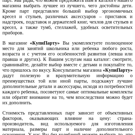
парт. Мы рады, что можем предложить Вам в каталоге нашего
магазина выбрать лучшее из лучшего, чего достойны дети.
Кроме парт представлен большой выбор эргономичных
кресел и стульев, различных аксессуаров – приставок и
надстроек, подставок и держателей книг, чехлов для стульев и
кресел, а также тумб, стеллажей, удобных осветительных
приборов.
В магазине
«КупиПарту»
Вы укомплектуете полноценное
место для занятий школьника или ребенка любого роста,
возраста и с учетом его особенностей развития (левша или
правша и других). К Вашим услугам наш каталог: смотрите,
сравнивайте, делайте выбор вместе с детьми и покупайте то,
что пришлось по вкусу. Консультанты магазина
«КупиПарту»
дадут полезную и вразумительную информацию о
преимуществах той или иной парты, подскажут лучшие
дополнительные детали и аксессуары, исходя из потребностей
каждого ребенка, посоветуют самые оптимальные комплекты
или обратят внимание на то, чем впоследствии можно будет
их дополнить.
Стоимость представленных парт зависит от объективных
факторов, оказывающих влияние на цену: страна-
производитель, вид используемого для изготовления
материала, размеры парт и наличие дополнительного
оснащения. У нас Вы без колебаний можете выбрать то, что