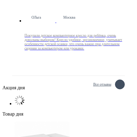
ОЛьга
Москва
Покупали детское компьютерное кресло для ребёнка, очень
довольны выбором! Кресло удобное, эргономичное, учитывает
особенности детской осанки, что очень важно при длительном
сидении за компьютером или уроками.
Все отзывы
Акция дня
Товар дня