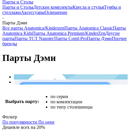
Парты и Столы
Парты и Столы
Детские комплекты
Кресла и стулья
Тумбы и
стеллажи
Аксессуары
Освещение
-
Парты Дэми
Все парты Anatomica/Kinderzen
Парты Anatomica Classic
Парты
Anatomica Kids
Парты Anatomica Premium/KinderZen
Другие
парты
Парты TCT Nanotec
Парты Comf-Pro
Парты Дэми
Прочие
бренды
Парты Дэми
по серии
Выбрать парту:
по комлектации
по типу столешницы
Фильтр
По популярности
По цене
Дешевле всех на 20%