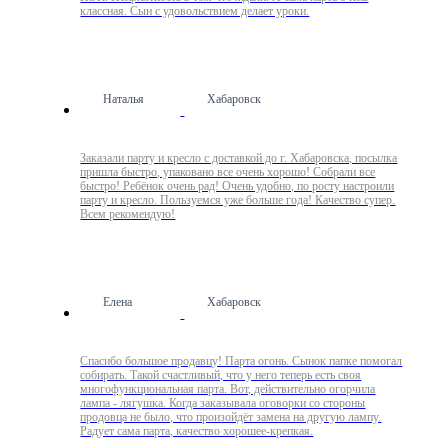
классная. Сын с удовольствием делает уроки.
Наталья
Хабаровск
Заказали парту и кресло с доставкой до г. Хабаровска, посылка
пришла быстро, упаковано все очень хорошо! Собрали все
быстро! Ребёнок очень рад! Очень удобно, по росту настроили
парту и кресло. Пользуемся уже больше года! Качество супер.
Всем рекомендую!
Елена
Хабаровск
Спасибо большое продавцу! Парта огонь. Сынок папке помогал
собирать. Такой счастливый, что у него теперь есть своя
многофункциональная парта. Вот, действительно огорчила
лампа - лягушка. Когда заказывала оговорки со стороны
продовца не было, что произойдёт замена на другую лампу.
Радует сама парта, качество хорошее-крепкая.