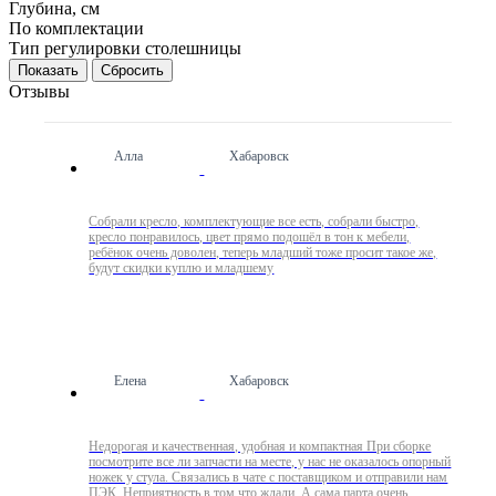
Глубина, см
По комплектации
Тип регулировки столешницы
Сбросить
Отзывы
Алла
Хабаровск
Собрали кресло, комплектующие все есть, собрали быстро,
кресло понравилось, цвет прямо подошёл в тон к мебели,
ребёнок очень доволен, теперь младший тоже просит такое же,
будут скидки куплю и младшему
Елена
Хабаровск
Недорогая и качественная, удобная и компактная При сборке
посмотрите все ли запчасти на месте, у нас не оказалось опорный
ножек у стула. Связались в чате с поставщиком и отправили нам
ПЭК. Неприятность в том что ждали. А сама парта очень