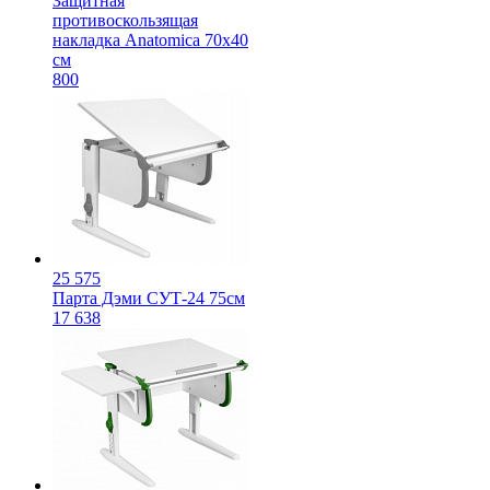
Защитная
противоскользящая
накладка Anatomica 70х40
см
800
25 575
Парта Дэми СУТ-24 75см
17 638