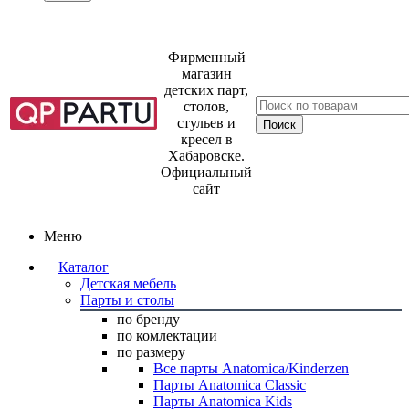
Фирменный
магазин
детских парт,
столов,
стульев и
кресел в
Хабаровске.
Официальный
сайт
Меню
Каталог
Детская мебель
Парты и столы
по бренду
по комлектации
по размеру
Все парты Anatomica/Kinderzen
Парты Anatomica Classic
Парты Anatomica Kids