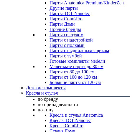
Парты Anatomica Premium/KinderZen
Другие парты
Парты TCT Nanotec
Парты Comf-Pro
Парты Дэми
Прочие бренды
Парты со стулом
Парты с надстройкой
Парты с полками
Парты с выдвижным ящиком
Парты с тумбой
Готовые комплекты мебели
Маленькие парты до 80 см
Парты от 80 до 100 см
Парты от 100 до 120 см
Большие парты от 120 см
Детские комплекты
Кресла и стулья
по бренду
по принадлежности
по типу
Кресла и стулья Anatomica
Кресла TCT Nanotec
Кресла Comf-Pro
Стулья Дэми