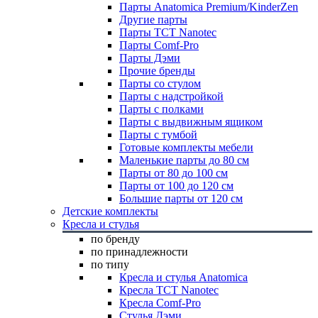
Парты Anatomica Premium/KinderZen
Другие парты
Парты TCT Nanotec
Парты Comf-Pro
Парты Дэми
Прочие бренды
Парты со стулом
Парты с надстройкой
Парты с полками
Парты с выдвижным ящиком
Парты с тумбой
Готовые комплекты мебели
Маленькие парты до 80 см
Парты от 80 до 100 см
Парты от 100 до 120 см
Большие парты от 120 см
Детские комплекты
Кресла и стулья
по бренду
по принадлежности
по типу
Кресла и стулья Anatomica
Кресла TCT Nanotec
Кресла Comf-Pro
Стулья Дэми