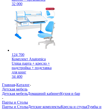
32 000
124 700
Комплект Anatomica
Uniqa парта + кресло +
надстройка + подставка
для книг
34 400
Главная
-
Каталог
-
Детская мебель
Детская мебель
Домашний кабинет
Кухня и бар
-
Парты и Столы
Парты и Столы
Детские комплекты
Кресла и стулья
Тумбы и