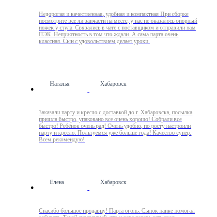
Недорогая и качественная, удобная и компактная При сборке
посмотрите все ли запчасти на месте, у нас не оказалось опорный
ножек у стула. Связались в чате с поставщиком и отправили нам
ПЭК. Неприятность в том что ждали. А сама парта очень
классная. Сын с удовольствием делает уроки.
Наталья
Хабаровск
Заказали парту и кресло с доставкой до г. Хабаровска, посылка
пришла быстро, упаковано все очень хорошо! Собрали все
быстро! Ребёнок очень рад! Очень удобно, по росту настроили
парту и кресло. Пользуемся уже больше года! Качество супер.
Всем рекомендую!
Елена
Хабаровск
Спасибо большое продавцу! Парта огонь. Сынок папке помогал