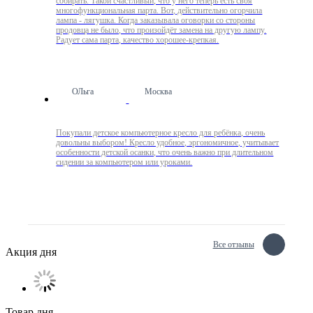
собирать. Такой счастливый, что у него теперь есть своя
многофункциональная парта. Вот, действительно огорчила
лампа - лягушка. Когда заказывала оговорки со стороны
продовца не было, что произойдёт замена на другую лампу.
Радует сама парта, качество хорошее-крепкая.
ОЛьга
Москва
Покупали детское компьютерное кресло для ребёнка, очень
довольны выбором! Кресло удобное, эргономичное, учитывает
особенности детской осанки, что очень важно при длительном
сидении за компьютером или уроками.
Все отзывы
Акция дня
Товар дня