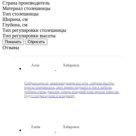
Страна производитель
Материал столешницы
Тип столешницы
Ширина, см
Глубина, см
Тип регулировки столешницы
Тип регулировки высоты
Сбросить
Отзывы
Алла
Хабаровск
Собрали кресло, комплектующие все есть, собрали быстро,
кресло понравилось, цвет прямо подошёл в тон к мебели,
ребёнок очень доволен, теперь младший тоже просит такое же,
будут скидки куплю и младшему
Елена
Хабаровск