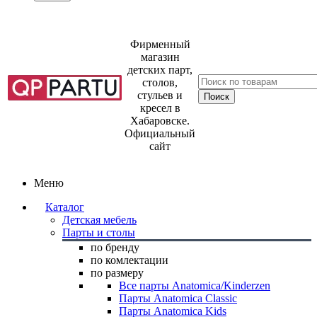
Фирменный
магазин
детских парт,
столов,
стульев и
кресел в
Хабаровске.
Официальный
сайт
Меню
Каталог
Детская мебель
Парты и столы
по бренду
по комлектации
по размеру
Все парты Anatomica/Kinderzen
Парты Anatomica Classic
Парты Anatomica Kids