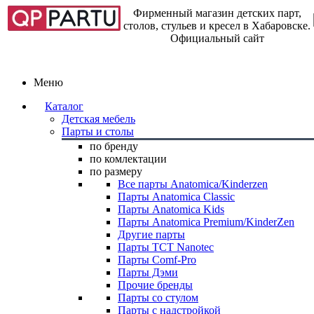
Фирменный магазин детских парт,
столов, стульев и кресел в Хабаровске.
Официальный сайт
Меню
Каталог
Детская мебель
Парты и столы
по бренду
по комлектации
по размеру
Все парты Anatomica/Kinderzen
Парты Anatomica Classic
Парты Anatomica Kids
Парты Anatomica Premium/KinderZen
Другие парты
Парты TCT Nanotec
Парты Comf-Pro
Парты Дэми
Прочие бренды
Парты со стулом
Парты с надстройкой