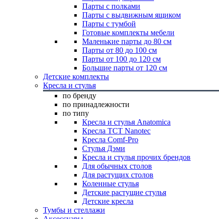
Парты с полками
Парты с выдвижным ящиком
Парты с тумбой
Готовые комплекты мебели
Маленькие парты до 80 см
Парты от 80 до 100 см
Парты от 100 до 120 см
Большие парты от 120 см
Детские комплекты
Кресла и стулья
по бренду
по принадлежности
по типу
Кресла и стулья Anatomica
Кресла TCT Nanotec
Кресла Comf-Pro
Стулья Дэми
Кресла и стулья прочих брендов
Для обычных столов
Для растущих столов
Коленные стулья
Детские растущие стулья
Детские кресла
Тумбы и стеллажи
Аксессуары