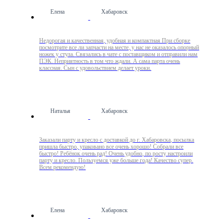
Елена
Хабаровск
Недорогая и качественная, удобная и компактная При сборке
посмотрите все ли запчасти на месте, у нас не оказалось опорный
ножек у стула. Связались в чате с поставщиком и отправили нам
ПЭК. Неприятность в том что ждали. А сама парта очень
классная. Сын с удовольствием делает уроки.
Наталья
Хабаровск
Заказали парту и кресло с доставкой до г. Хабаровска, посылка
пришла быстро, упаковано все очень хорошо! Собрали все
быстро! Ребёнок очень рад! Очень удобно, по росту настроили
парту и кресло. Пользуемся уже больше года! Качество супер.
Всем рекомендую!
Елена
Хабаровск