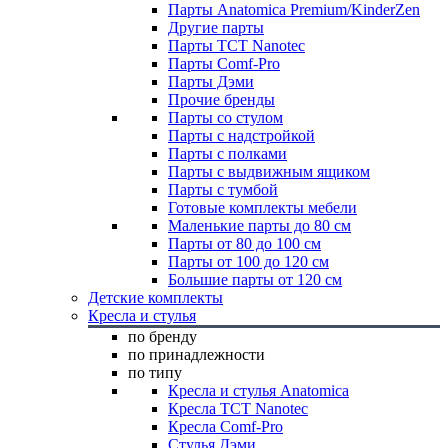
Парты Anatomica Premium/KinderZen
Другие парты
Парты TCT Nanotec
Парты Comf-Pro
Парты Дэми
Прочие бренды
Парты со стулом
Парты с надстройкой
Парты с полками
Парты с выдвижным ящиком
Парты с тумбой
Готовые комплекты мебели
Маленькие парты до 80 см
Парты от 80 до 100 см
Парты от 100 до 120 см
Большие парты от 120 см
Детские комплекты
Кресла и стулья
по бренду
по принадлежности
по типу
Кресла и стулья Anatomica
Кресла TCT Nanotec
Кресла Comf-Pro
Стулья Дэми