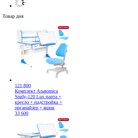
Товар дня
121 800
Комплект Anatomica
Study-120 Lux парта +
кресло + надстройка +
органайзер + ящик
33 600