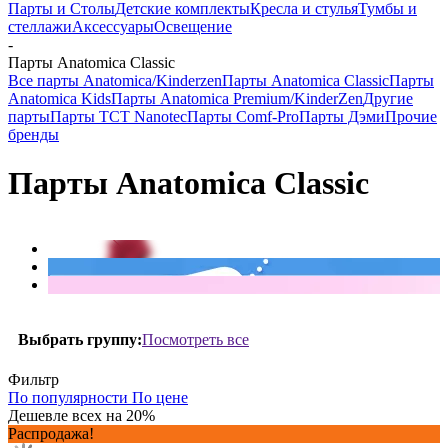
Парты и Столы
Детские комплекты
Кресла и стулья
Тумбы и
стеллажи
Аксессуары
Освещение
-
Парты Anatomica Classic
Все парты Anatomica/Kinderzen
Парты Anatomica Classic
Парты
Anatomica Kids
Парты Anatomica Premium/KinderZen
Другие
парты
Парты TCT Nanotec
Парты Comf-Pro
Парты Дэми
Прочие
бренды
Парты Anatomica Classic
Посмотреть все
Выбрать группу:
Фильтр
По популярности
По цене
Дешевле всех на 20%
Распродажа!