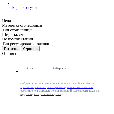
Барные стулья
Цена
Материал столешницы
Тип столешницы
Ширина, см
По комплектации
Тип регулировки столешницы
Сбросить
Отзывы
Алла
Хабаровск
Собрали кресло, комплектующие все есть, собрали быстро,
кресло понравилось, цвет прямо подошёл в тон к мебели,
ребёнок очень доволен, теперь младший тоже просит такое же,
будут скидки куплю и младшему