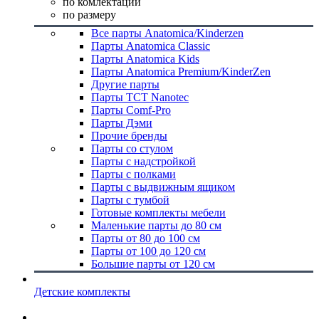
по комлектации
по размеру
Все парты Anatomica/Kinderzen
Парты Anatomica Classic
Парты Anatomica Kids
Парты Anatomica Premium/KinderZen
Другие парты
Парты TCT Nanotec
Парты Comf-Pro
Парты Дэми
Прочие бренды
Парты со стулом
Парты с надстройкой
Парты с полками
Парты с выдвижным ящиком
Парты с тумбой
Готовые комплекты мебели
Маленькие парты до 80 см
Парты от 80 до 100 см
Парты от 100 до 120 см
Большие парты от 120 см
Детские комплекты