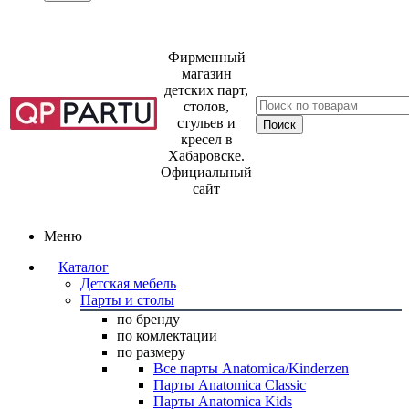
Фирменный
магазин
детских парт,
столов,
стульев и
кресел в
Хабаровске.
Официальный
сайт
Меню
Каталог
Детская мебель
Парты и столы
по бренду
по комлектации
по размеру
Все парты Anatomica/Kinderzen
Парты Anatomica Classic
Парты Anatomica Kids