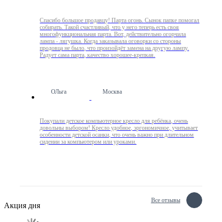
Спасибо большое продавцу! Парта огонь. Сынок папке помогал
собирать. Такой счастливый, что у него теперь есть своя
многофункциональная парта. Вот, действительно огорчила
лампа - лягушка. Когда заказывала оговорки со стороны
продовца не было, что произойдёт замена на другую лампу.
Радует сама парта, качество хорошее-крепкая.
ОЛьга
Москва
Покупали детское компьютерное кресло для ребёнка, очень
довольны выбором! Кресло удобное, эргономичное, учитывает
особенности детской осанки, что очень важно при длительном
сидении за компьютером или уроками.
Все отзывы
Акция дня