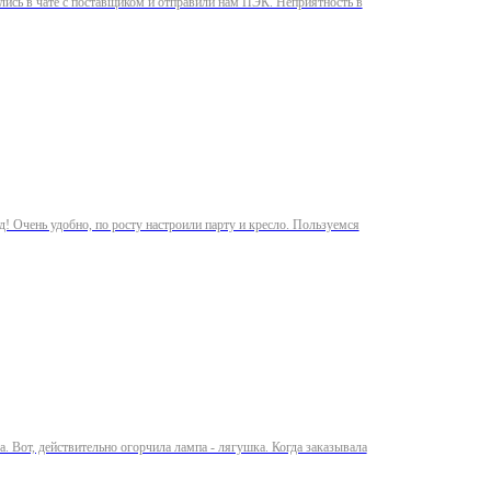
зались в чате с поставщиком и отправили нам ПЭК. Неприятность в
д! Очень удобно, по росту настроили парту и кресло. Пользуемся
. Вот, действительно огорчила лампа - лягушка. Когда заказывала