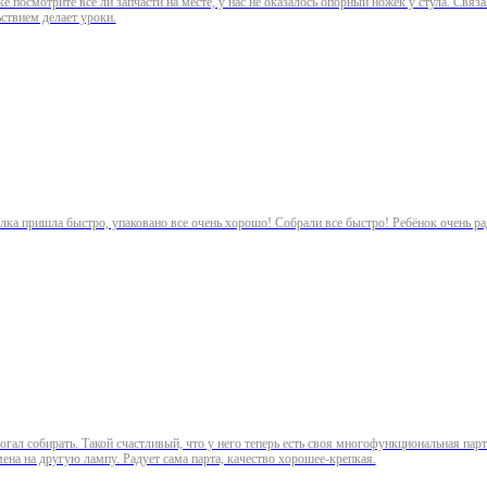
е посмотрите все ли запчасти на месте, у нас не оказалось опорный ножек у стула. Свя
ьствием делает уроки.
сылка пришла быстро, упаковано все очень хорошо! Собрали все быстро! Ребёнок очень ра
ал собирать. Такой счастливый, что у него теперь есть своя многофункциональная парта
ена на другую лампу. Радует сама парта, качество хорошее-крепкая.