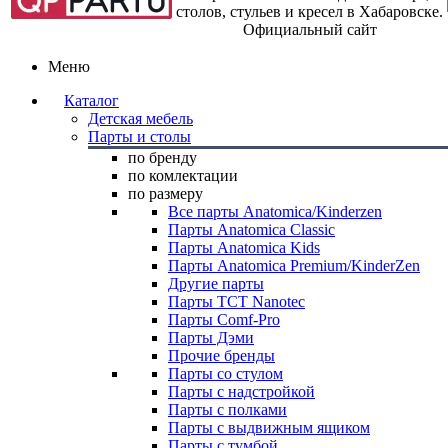
столов, стульев и кресел в Хабаровске.
Официальный сайт
Меню
Каталог
Детская мебель
Парты и столы
по бренду
по комлектации
по размеру
Все парты Anatomica/Kinderzen
Парты Anatomica Classic
Парты Anatomica Kids
Парты Anatomica Premium/KinderZen
Другие парты
Парты TCT Nanotec
Парты Comf-Pro
Парты Дэми
Прочие бренды
Парты со стулом
Парты с надстройкой
Парты с полками
Парты с выдвижным ящиком
Парты с тумбой