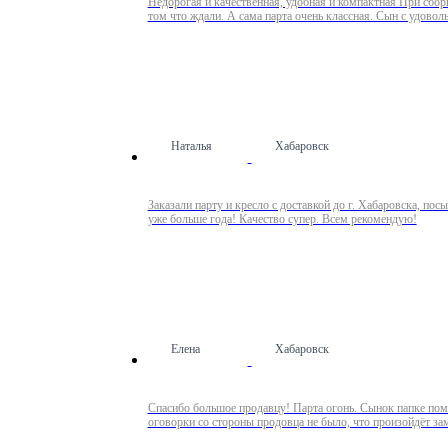
Недорогая и качественная, удобная и компактная При сборк
том что ждали. А сама парта очень классная. Сын с удовол
Наталья
Хабаровск
Заказали парту и кресло с доставкой до г. Хабаровска, по
уже больше года! Качество супер. Всем рекомендую!
Елена
Хабаровск
Спасибо большое продавцу! Парта огонь. Сынок папке помог
оговорки со стороны продовца не было, что произойдёт зам