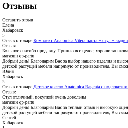
Отзывы
Оставить отзыв
Елена
Хабаровск
5
Отзыв о товаре
Комплект Anatomica Vitera парта + стул + выд
Отзыв:
Большое спасибо продавцу. Пришло все целое, хорошо запакова
магазин qp-partu
Добрый день! Благодарим Вас за выбор нашего изделия и высо
детской растущей мебели напрямую от производителя, Вы сможе
Юлия
Хабаровск
5
Отзыв о товаре
Детское кресло Anatomica Ragenta с подлокотн
Отзыв:
Стул отличный, покупкой очень довольны
магазин qp-partu
Добрый день! Благодарим Вас за теплый отзыв и высокую оценк
детской растущей мебели напрямую от производителя, Вы сможе
Сергей
Хабаровск
1