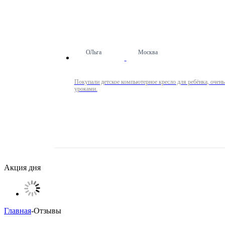
ОЛьга
Москва
Покупали детское компьютерное кресло для ребёнка, очень
уроками.
Акция дня
Главная
-
Отзывы