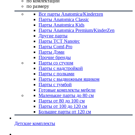
по комлектации
по размеру
Все парты Anatomica/Kinderzen
Парты Anatomica Classic
Парты Anatomica Kids
Парты Anatomica Premium/KinderZen
Другие парты
Парты TCT Nanotec
Парты Comf-Pro
Парты Дэми
Прочие бренды
Парты со стулом
Парты с надстройкой
Парты с полками
Парты с выдвижным ящиком
Парты с тумбой
Готовые комплекты мебели
Маленькие парты до 80 см
Парты от 80 до 100 см
Парты от 100 до 120 см
Большие парты от 120 см
Детские комплекты