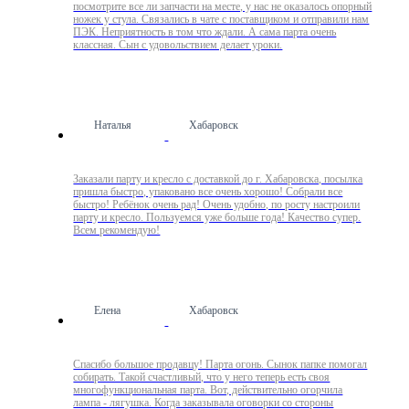
посмотрите все ли запчасти на месте, у нас не оказалось опорный
ножек у стула. Связались в чате с поставщиком и отправили нам
ПЭК. Неприятность в том что ждали. А сама парта очень
классная. Сын с удовольствием делает уроки.
Наталья
Хабаровск
Заказали парту и кресло с доставкой до г. Хабаровска, посылка
пришла быстро, упаковано все очень хорошо! Собрали все
быстро! Ребёнок очень рад! Очень удобно, по росту настроили
парту и кресло. Пользуемся уже больше года! Качество супер.
Всем рекомендую!
Елена
Хабаровск
Спасибо большое продавцу! Парта огонь. Сынок папке помогал
собирать. Такой счастливый, что у него теперь есть своя
многофункциональная парта. Вот, действительно огорчила
лампа - лягушка. Когда заказывала оговорки со стороны