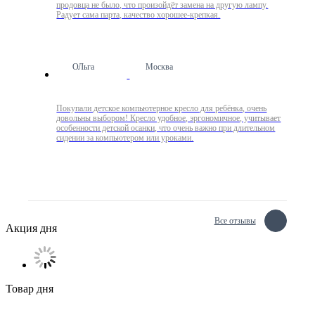
продовца не было, что произойдёт замена на другую лампу.
Радует сама парта, качество хорошее-крепкая.
ОЛьга
Москва
Покупали детское компьютерное кресло для ребёнка, очень
довольны выбором! Кресло удобное, эргономичное, учитывает
особенности детской осанки, что очень важно при длительном
сидении за компьютером или уроками.
Все отзывы
Акция дня
Товар дня