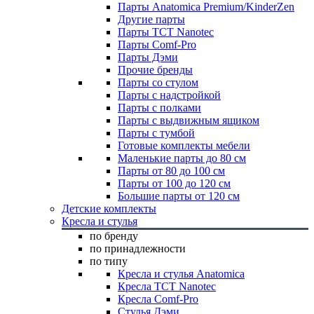
Парты Anatomica Premium/KinderZen
Другие парты
Парты TCT Nanotec
Парты Comf-Pro
Парты Дэми
Прочие бренды
Парты со стулом
Парты с надстройкой
Парты с полками
Парты с выдвижным ящиком
Парты с тумбой
Готовые комплекты мебели
Маленькие парты до 80 см
Парты от 80 до 100 см
Парты от 100 до 120 см
Большие парты от 120 см
Детские комплекты
Кресла и стулья
по бренду
по принадлежности
по типу
Кресла и стулья Anatomica
Кресла TCT Nanotec
Кресла Comf-Pro
Стулья Дэми