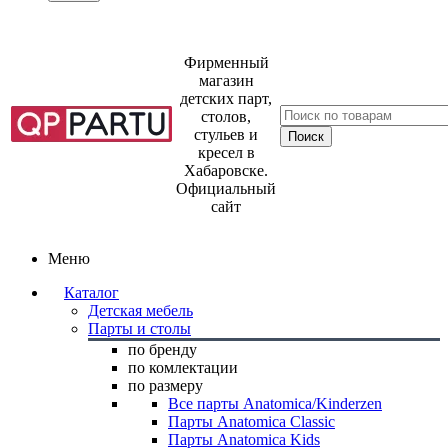
Фирменный
магазин
детских парт,
столов,
стульев и
кресел в
Хабаровске.
Официальный
сайт
Меню
Каталог
Детская мебель
Парты и столы
по бренду
по комлектации
по размеру
Все парты Anatomica/Kinderzen
Парты Anatomica Classic
Парты Anatomica Kids