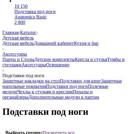
10 150
Подставка под ноги
Anatomica Basic
2 800
Главная
-
Каталог
-
Детская мебель
Детская мебель
Домашний кабинет
Кухня и бар
-
Аксессуары
Парты и Столы
Детские комплекты
Кресла и стулья
Тумбы и
стеллажи
Аксессуары
Освещение
-
Подставки под ноги
Защитные накладки на стол
Подставки для книг
Защитные
напольные покрытия
Подставки под ноги
Полезные
мелочи
Чехлы к стульям и креслам
Пеналы и
органайзеры
Дополнительные модули к партам
Подставки под ноги
Посмотреть все
Выбрать группу: