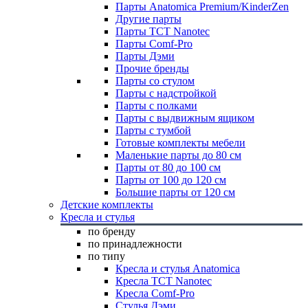
Парты Anatomica Premium/KinderZen
Другие парты
Парты TCT Nanotec
Парты Comf-Pro
Парты Дэми
Прочие бренды
Парты со стулом
Парты с надстройкой
Парты с полками
Парты с выдвижным ящиком
Парты с тумбой
Готовые комплекты мебели
Маленькие парты до 80 см
Парты от 80 до 100 см
Парты от 100 до 120 см
Большие парты от 120 см
Детские комплекты
Кресла и стулья
по бренду
по принадлежности
по типу
Кресла и стулья Anatomica
Кресла TCT Nanotec
Кресла Comf-Pro
Стулья Дэми