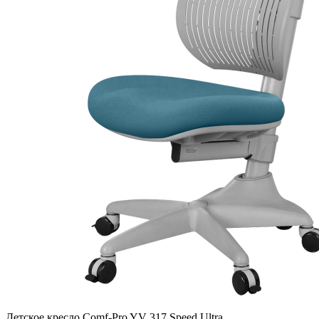
Детское кресло Comf-Pro YV 317 Speed Ultra