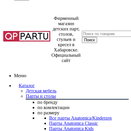
Фирменный
магазин
детских парт,
столов,
стульев и
кресел в
Хабаровске.
Официальный
сайт
Меню
Каталог
Детская мебель
Парты и столы
по бренду
по комлектации
по размеру
Все парты Anatomica/Kinderzen
Парты Anatomica Classic
Парты Anatomica Kids