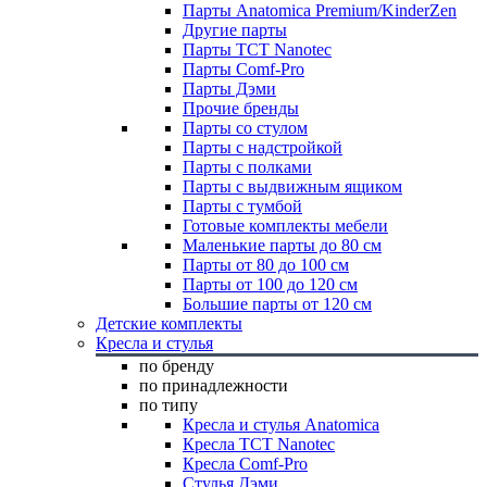
Парты Anatomica Premium/KinderZen
Другие парты
Парты TCT Nanotec
Парты Comf-Pro
Парты Дэми
Прочие бренды
Парты со стулом
Парты с надстройкой
Парты с полками
Парты с выдвижным ящиком
Парты с тумбой
Готовые комплекты мебели
Маленькие парты до 80 см
Парты от 80 до 100 см
Парты от 100 до 120 см
Большие парты от 120 см
Детские комплекты
Кресла и стулья
по бренду
по принадлежности
по типу
Кресла и стулья Anatomica
Кресла TCT Nanotec
Кресла Comf-Pro
Стулья Дэми