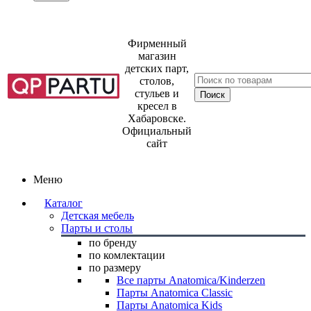
Фирменный
магазин
детских парт,
столов,
стульев и
кресел в
Хабаровске.
Официальный
сайт
Меню
Каталог
Детская мебель
Парты и столы
по бренду
по комлектации
по размеру
Все парты Anatomica/Kinderzen
Парты Anatomica Classic
Парты Anatomica Kids