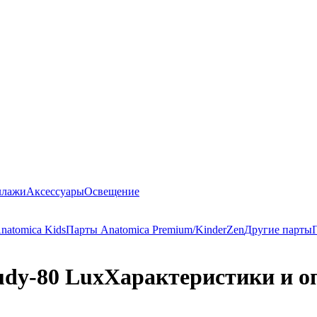
ллажи
Аксессуары
Освещение
natomica Kids
Парты Anatomica Premium/KinderZen
Другие парты
udy-80 Lux
Характеристики и о