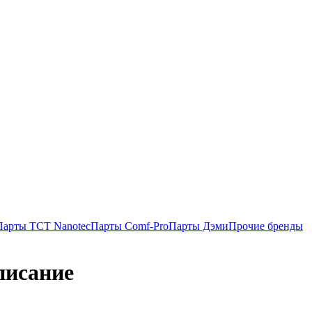
Парты TCT Nanotec
Парты Comf-Pro
Парты Дэми
Прочие бренды
писание