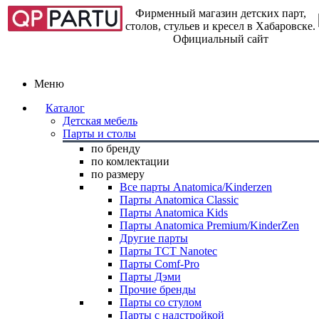
Фирменный магазин детских парт,
столов, стульев и кресел в Хабаровске.
Официальный сайт
Меню
Каталог
Детская мебель
Парты и столы
по бренду
по комлектации
по размеру
Все парты Anatomica/Kinderzen
Парты Anatomica Classic
Парты Anatomica Kids
Парты Anatomica Premium/KinderZen
Другие парты
Парты TCT Nanotec
Парты Comf-Pro
Парты Дэми
Прочие бренды
Парты со стулом
Парты с надстройкой