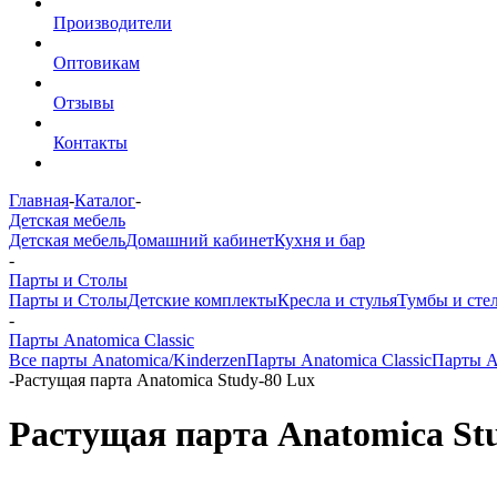
Производители
Оптовикам
Отзывы
Контакты
Главная
-
Каталог
-
Детская мебель
Детская мебель
Домашний кабинет
Кухня и бар
-
Парты и Столы
Парты и Столы
Детские комплекты
Кресла и стулья
Тумбы и сте
-
Парты Anatomica Classic
Все парты Anatomica/Kinderzen
Парты Anatomica Classic
Парты A
-
Растущая парта Anatomica Study-80 Lux
Растущая парта Anatomica St