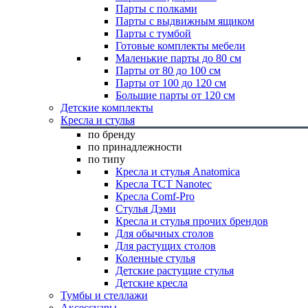
Парты с полками
Парты с выдвижным ящиком
Парты с тумбой
Готовые комплекты мебели
Маленькие парты до 80 см
Парты от 80 до 100 см
Парты от 100 до 120 см
Большие парты от 120 см
Детские комплекты
Кресла и стулья
по бренду
по принадлежности
по типу
Кресла и стулья Anatomica
Кресла TCT Nanotec
Кресла Comf-Pro
Стулья Дэми
Кресла и стулья прочих брендов
Для обычных столов
Для растущих столов
Коленные стулья
Детские растущие стулья
Детские кресла
Тумбы и стеллажи
Аксессуары