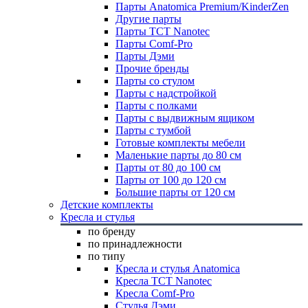
Парты Anatomica Premium/KinderZen
Другие парты
Парты TCT Nanotec
Парты Comf-Pro
Парты Дэми
Прочие бренды
Парты со стулом
Парты с надстройкой
Парты с полками
Парты с выдвижным ящиком
Парты с тумбой
Готовые комплекты мебели
Маленькие парты до 80 см
Парты от 80 до 100 см
Парты от 100 до 120 см
Большие парты от 120 см
Детские комплекты
Кресла и стулья
по бренду
по принадлежности
по типу
Кресла и стулья Anatomica
Кресла TCT Nanotec
Кресла Comf-Pro
Стулья Дэми