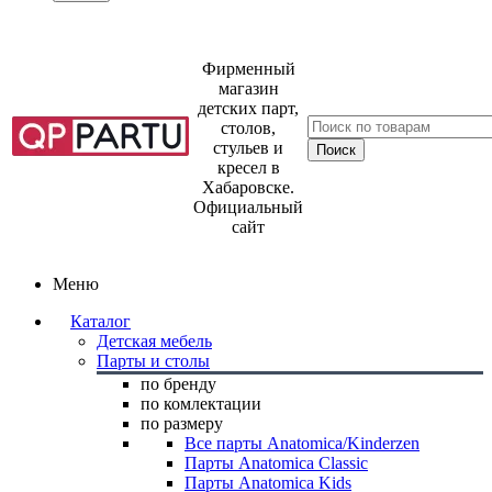
Фирменный
магазин
детских парт,
столов,
стульев и
кресел в
Хабаровске.
Официальный
сайт
Меню
Каталог
Детская мебель
Парты и столы
по бренду
по комлектации
по размеру
Все парты Anatomica/Kinderzen
Парты Anatomica Classic
Парты Anatomica Kids