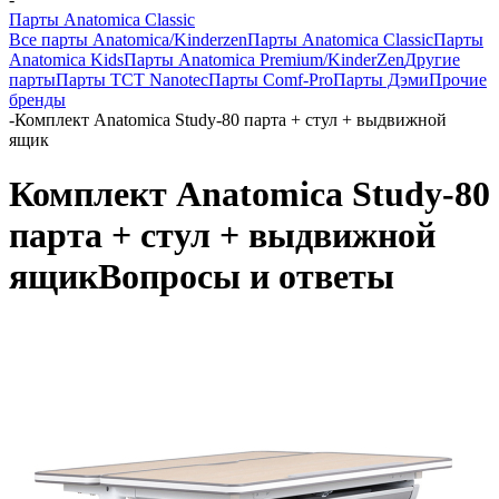
Парты Anatomica Classic
Все парты Anatomica/Kinderzen
Парты Anatomica Classic
Парты
Anatomica Kids
Парты Anatomica Premium/KinderZen
Другие
парты
Парты TCT Nanotec
Парты Comf-Pro
Парты Дэми
Прочие
бренды
-
Комплект Anatomica Study-80 парта + стул + выдвижной
ящик
Комплект Anatomica Study-80
парта + стул + выдвижной
ящик
Вопросы и ответы