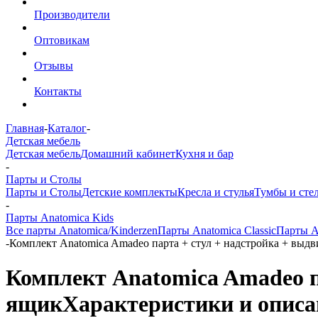
Производители
Оптовикам
Отзывы
Контакты
Главная
-
Каталог
-
Детская мебель
Детская мебель
Домашний кабинет
Кухня и бар
-
Парты и Столы
Парты и Столы
Детские комплекты
Кресла и стулья
Тумбы и сте
-
Парты Anatomica Kids
Все парты Anatomica/Kinderzen
Парты Anatomica Classic
Парты A
-
Комплект Anatomica Amadeo парта + стул + надстройка + выд
Комплект Anatomica Amadeo п
ящик
Характеристики и описа