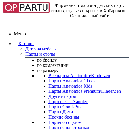
Фирменный магазин детских парт,
столов, стульев и кресел в Хабаровске.
Официальный сайт
Меню
Каталог
Детская мебель
Парты и столы
по бренду
по комлектации
по размеру
Все парты Anatomica/Kinderzen
Парты Anatomica Classic
Парты Anatomica Kids
Парты Anatomica Premium/KinderZen
Другие парты
Парты TCT Nanotec
Парты Comf-Pro
Парты Дэми
Прочие бренды
Парты со стулом
Парты с надстройкой