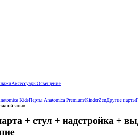
ллажи
Аксессуары
Освещение
natomica Kids
Парты Anatomica Premium/KinderZen
Другие парты
вижной ящик
арта + стул + надстройка + в
ние