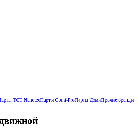
Парты TCT Nanotec
Парты Comf-Pro
Парты Дэми
Прочие бренды
ыдвижной