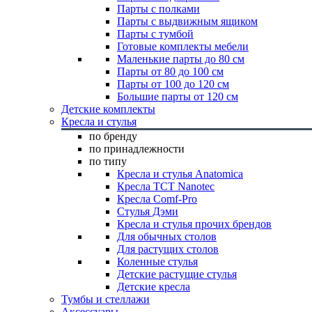
Парты с полками
Парты с выдвижным ящиком
Парты с тумбой
Готовые комплекты мебели
Маленькие парты до 80 см
Парты от 80 до 100 см
Парты от 100 до 120 см
Большие парты от 120 см
Детские комплекты
Кресла и стулья
по бренду
по принадлежности
по типу
Кресла и стулья Anatomica
Кресла TCT Nanotec
Кресла Comf-Pro
Стулья Дэми
Кресла и стулья прочих брендов
Для обычных столов
Для растущих столов
Коленные стулья
Детские растущие стулья
Детские кресла
Тумбы и стеллажи
Аксессуары