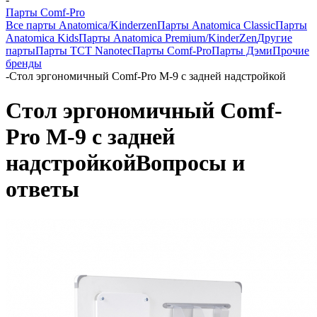
Парты Comf-Pro
Все парты Anatomica/Kinderzen
Парты Anatomica Classic
Парты
Anatomica Kids
Парты Anatomica Premium/KinderZen
Другие
парты
Парты TCT Nanotec
Парты Comf-Pro
Парты Дэми
Прочие
бренды
-
Cтол эргономичный Comf-Pro M-9 с задней надстройкой
Cтол эргономичный Comf-
Pro M-9 с задней
надстройкой
Вопросы и
ответы