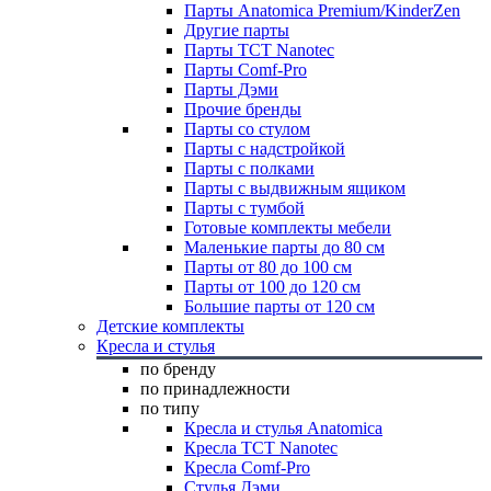
Парты Anatomica Premium/KinderZen
Другие парты
Парты TCT Nanotec
Парты Comf-Pro
Парты Дэми
Прочие бренды
Парты со стулом
Парты с надстройкой
Парты с полками
Парты с выдвижным ящиком
Парты с тумбой
Готовые комплекты мебели
Маленькие парты до 80 см
Парты от 80 до 100 см
Парты от 100 до 120 см
Большие парты от 120 см
Детские комплекты
Кресла и стулья
по бренду
по принадлежности
по типу
Кресла и стулья Anatomica
Кресла TCT Nanotec
Кресла Comf-Pro
Стулья Дэми