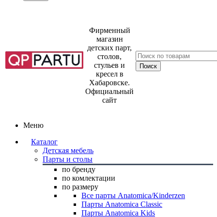
Фирменный
магазин
детских парт,
столов,
стульев и
кресел в
Хабаровске.
Официальный
сайт
Меню
Каталог
Детская мебель
Парты и столы
по бренду
по комлектации
по размеру
Все парты Anatomica/Kinderzen
Парты Anatomica Classic
Парты Anatomica Kids