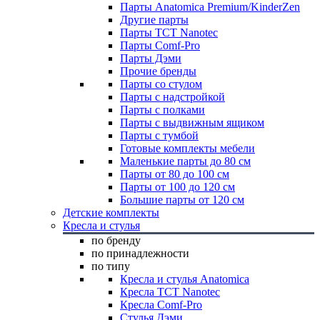
Парты Anatomica Premium/KinderZen
Другие парты
Парты TCT Nanotec
Парты Comf-Pro
Парты Дэми
Прочие бренды
Парты со стулом
Парты с надстройкой
Парты с полками
Парты с выдвижным ящиком
Парты с тумбой
Готовые комплекты мебели
Маленькие парты до 80 см
Парты от 80 до 100 см
Парты от 100 до 120 см
Большие парты от 120 см
Детские комплекты
Кресла и стулья
по бренду
по принадлежности
по типу
Кресла и стулья Anatomica
Кресла TCT Nanotec
Кресла Comf-Pro
Стулья Дэми