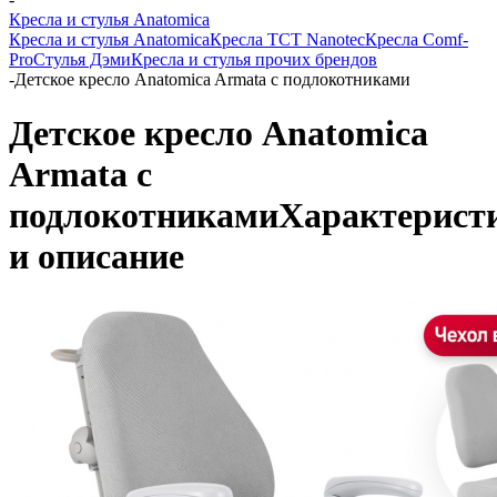
Кресла и стулья Anatomica
Кресла и стулья Anatomica
Кресла TCT Nanotec
Кресла Comf-
Pro
Стулья Дэми
Кресла и стулья прочих брендов
-
Детское кресло Anatomica Armata с подлокотниками
Детское кресло Anatomica
Armata с
подлокотниками
Характерист
и описание