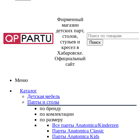
Фирменный
магазин
детских парт,
столов,
стульев и
кресел в
Хабаровске.
Официальный
сайт
Меню
Каталог
Детская мебель
Парты и столы
по бренду
по комлектации
по размеру
Все парты Anatomica/Kinderzen
Парты Anatomica Classic
Парты Anatomica Kids