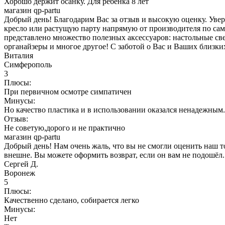
Хорошо держит осанку. Для ребёнка 8 лет
магазин qp-partu
Добрый день! Благодарим Вас за отзыв и высокую оценку. Увер
кресло или растущую парту напрямую от производителя по сам
представлено множество полезных аксессуаров: настольные све
органайзеры и многое другое! С заботой о Вас и Ваших близки
Виталия
Симферополь
3
Плюсы:
При первичном осмотре симпатичен
Минусы:
Но качество пластика и в использовании оказался ненадежным.
Отзыв:
Не советую,дорого и не практично
магазин qp-partu
Добрый день! Нам очень жаль, что вы не смогли оценить наш т
внешне. Вы можете оформить возврат, если он вам не подошёл.
Сергей Д.
Воронеж
5
Плюсы:
Качественно сделано, собирается легко
Минусы:
Нет