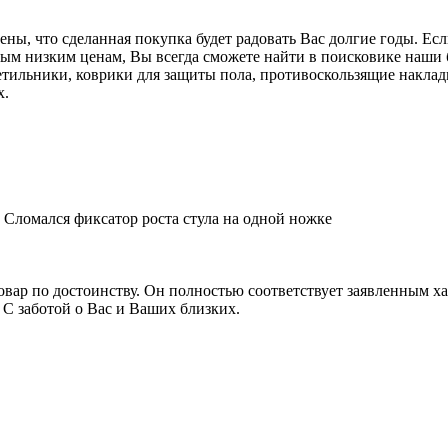
ены, что сделанная покупка будет радовать Вас долгие годы. Е
ым низким ценам, Вы всегда сможете найти в поисковике наши б
тильники, коврики для защиты пола, противоскользящие накладк
х.
 Сломался фиксатор роста стула на одной ножке
овар по достоинству. Он полностью соответствует заявленным х
 С заботой о Вас и Ваших близких.