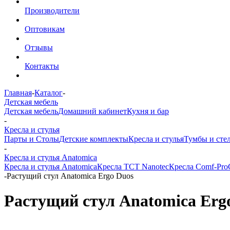
Производители
Оптовикам
Отзывы
Контакты
Главная
-
Каталог
-
Детская мебель
Детская мебель
Домашний кабинет
Кухня и бар
-
Кресла и стулья
Парты и Столы
Детские комплекты
Кресла и стулья
Тумбы и сте
-
Кресла и стулья Anatomica
Кресла и стулья Anatomica
Кресла TCT Nanotec
Кресла Comf-Pro
-
Растущий стул Anatomica Ergo Duos
Растущий стул Anatomica Erg