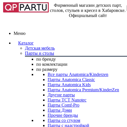
Фирменный магазин детских парт,
столов, стульев и кресел в Хабаровске.
Официальный сайт
Меню
Каталог
Детская мебель
Парты и столы
по бренду
по комлектации
по размеру
Все парты Anatomica/Kinderzen
Парты Anatomica Classic
Парты Anatomica Kids
Парты Anatomica Premium/KinderZen
Другие парты
Парты TCT Nanotec
Парты Comf-Pro
Парты Дэми
Прочие бренды
Парты со стулом
Парты с надстройкой