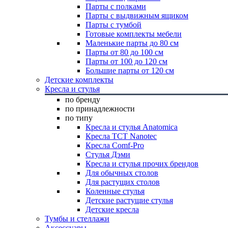
Парты с полками
Парты с выдвижным ящиком
Парты с тумбой
Готовые комплекты мебели
Маленькие парты до 80 см
Парты от 80 до 100 см
Парты от 100 до 120 см
Большие парты от 120 см
Детские комплекты
Кресла и стулья
по бренду
по принадлежности
по типу
Кресла и стулья Anatomica
Кресла TCT Nanotec
Кресла Comf-Pro
Стулья Дэми
Кресла и стулья прочих брендов
Для обычных столов
Для растущих столов
Коленные стулья
Детские растущие стулья
Детские кресла
Тумбы и стеллажи
Аксессуары