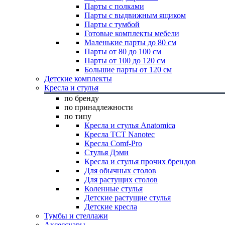
Парты с полками
Парты с выдвижным ящиком
Парты с тумбой
Готовые комплекты мебели
Маленькие парты до 80 см
Парты от 80 до 100 см
Парты от 100 до 120 см
Большие парты от 120 см
Детские комплекты
Кресла и стулья
по бренду
по принадлежности
по типу
Кресла и стулья Anatomica
Кресла TCT Nanotec
Кресла Comf-Pro
Стулья Дэми
Кресла и стулья прочих брендов
Для обычных столов
Для растущих столов
Коленные стулья
Детские растущие стулья
Детские кресла
Тумбы и стеллажи
Аксессуары