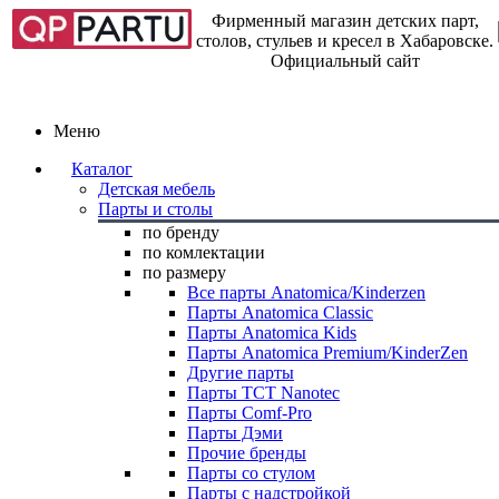
Фирменный магазин детских парт,
столов, стульев и кресел в Хабаровске.
Официальный сайт
Меню
Каталог
Детская мебель
Парты и столы
по бренду
по комлектации
по размеру
Все парты Anatomica/Kinderzen
Парты Anatomica Classic
Парты Anatomica Kids
Парты Anatomica Premium/KinderZen
Другие парты
Парты TCT Nanotec
Парты Comf-Pro
Парты Дэми
Прочие бренды
Парты со стулом
Парты с надстройкой