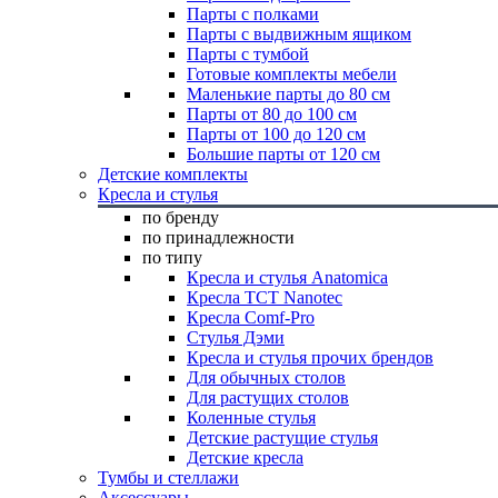
Парты с полками
Парты с выдвижным ящиком
Парты с тумбой
Готовые комплекты мебели
Маленькие парты до 80 см
Парты от 80 до 100 см
Парты от 100 до 120 см
Большие парты от 120 см
Детские комплекты
Кресла и стулья
по бренду
по принадлежности
по типу
Кресла и стулья Anatomica
Кресла TCT Nanotec
Кресла Comf-Pro
Стулья Дэми
Кресла и стулья прочих брендов
Для обычных столов
Для растущих столов
Коленные стулья
Детские растущие стулья
Детские кресла
Тумбы и стеллажи
Аксессуары