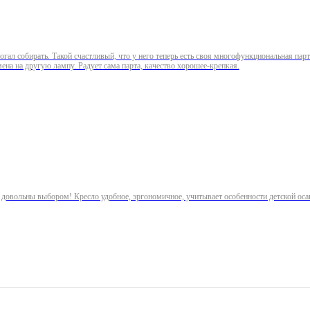
ал собирать. Такой счастливый, что у него теперь есть своя многофункциональная парта
ена на другую лампу. Радует сама парта, качество хорошее-крепкая.
 довольны выбором! Кресло удобное, эргономичное, учитывает особенности детской оса