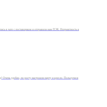
зались в чате с поставщиком и отправили нам ПЭК. Неприятность в
д! Очень удобно, по росту настроили парту и кресло. Пользуемся