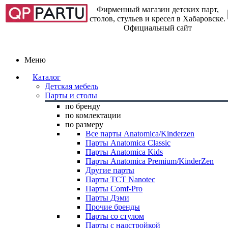
Фирменный магазин детских парт,
столов, стульев и кресел в Хабаровске.
Официальный сайт
Меню
Каталог
Детская мебель
Парты и столы
по бренду
по комлектации
по размеру
Все парты Anatomica/Kinderzen
Парты Anatomica Classic
Парты Anatomica Kids
Парты Anatomica Premium/KinderZen
Другие парты
Парты TCT Nanotec
Парты Comf-Pro
Парты Дэми
Прочие бренды
Парты со стулом
Парты с надстройкой