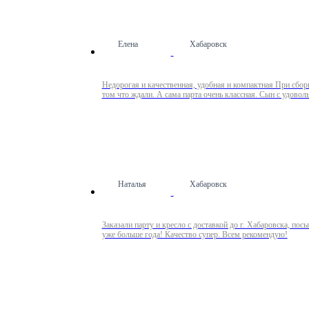
Елена
Хабаровск
Недорогая и качественная, удобная и компактная При сборк
том что ждали. А сама парта очень классная. Сын с удовол
Наталья
Хабаровск
Заказали парту и кресло с доставкой до г. Хабаровска, по
уже больше года! Качество супер. Всем рекомендую!