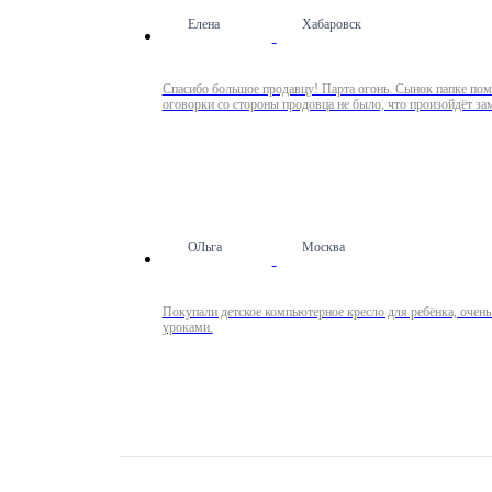
Елена
Хабаровск
Спасибо большое продавцу! Парта огонь. Сынок папке помог
оговорки со стороны продовца не было, что произойдёт зам
ОЛьга
Москва
Покупали детское компьютерное кресло для ребёнка, очень
уроками.