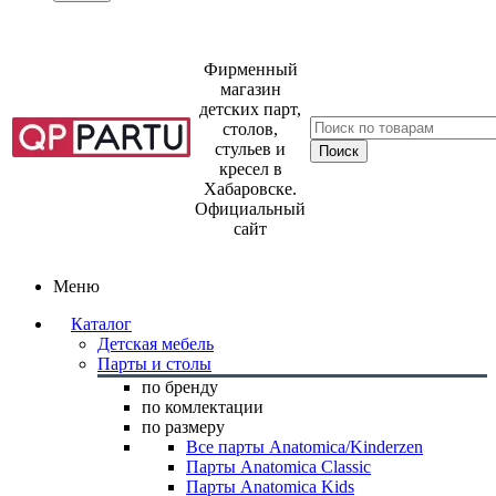
Фирменный
магазин
детских парт,
столов,
стульев и
кресел в
Хабаровске.
Официальный
сайт
Меню
Каталог
Детская мебель
Парты и столы
по бренду
по комлектации
по размеру
Все парты Anatomica/Kinderzen
Парты Anatomica Classic
Парты Anatomica Kids