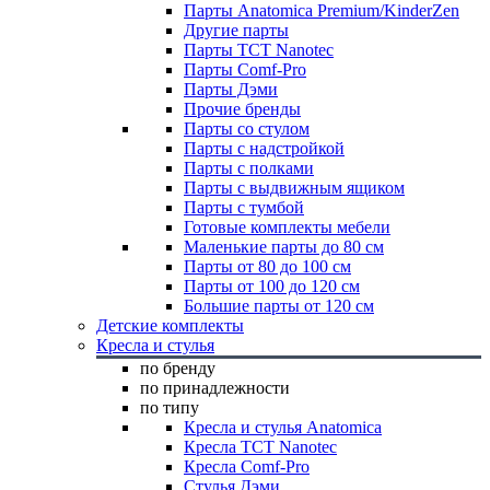
Парты Anatomica Premium/KinderZen
Другие парты
Парты TCT Nanotec
Парты Comf-Pro
Парты Дэми
Прочие бренды
Парты со стулом
Парты с надстройкой
Парты с полками
Парты с выдвижным ящиком
Парты с тумбой
Готовые комплекты мебели
Маленькие парты до 80 см
Парты от 80 до 100 см
Парты от 100 до 120 см
Большие парты от 120 см
Детские комплекты
Кресла и стулья
по бренду
по принадлежности
по типу
Кресла и стулья Anatomica
Кресла TCT Nanotec
Кресла Comf-Pro
Стулья Дэми