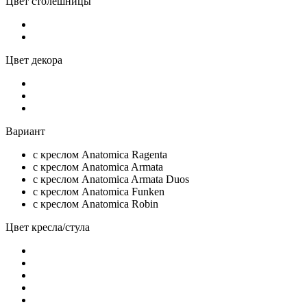
Цвет столешницы
Цвет декора
Вариант
с креслом Anatomica Ragenta
c креслом Anatomica Armata
c креслом Anatomica Armata Duos
с креслом Anatomica Funken
с креслом Anatomica Robin
Цвет кресла/стула