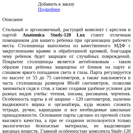
Добавить к заказу
Подробнее
Описание
Стильный и эргономичный, растущий комплект с креслом и
партой
Anatomica Study-120 Lux
станет отличным
помощником для вашего ребенка при организации рабочего
места. Столешница выполнена из качественного МДФ с
закругленными краями и обработанной кромкой, благодаря
чему ребенок будет защищен от случайных повреждений.
Покрытие столешницы является антибликовым - таким
образом глаза ребенка защищены от бликов на парте и
слишком яркого попадания света в глаза. Парта регулируется
по высоте от 55 до 75 сантиметров, а также наклоняется и
часть столешницы размером 80x40 сантиметров, позволяя
заниматься сидя и стоя, а также создавая удобные условия для
разных видов учебы: чтения, письма, рисования, черчения.
Особенность парты в её ширине - 120 сантиметров, наличии
выдвижного ящика и органайзера, куда можно сложить
тетради, ручки, карандаши и все необходимые школьные
принадлежности. Основание парты сделано из прочной стали
высокого качества, а при ее создании используются только
экологически безопасные материалы, не выделяющие
вредных веществ. Главной особенностью комплекта Study-120