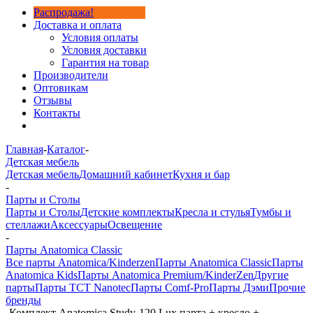
Распродажа!
Доставка и оплата
Условия оплаты
Условия доставки
Гарантия на товар
Производители
Оптовикам
Отзывы
Контакты
Главная
-
Каталог
-
Детская мебель
Детская мебель
Домашний кабинет
Кухня и бар
-
Парты и Столы
Парты и Столы
Детские комплекты
Кресла и стулья
Тумбы и
стеллажи
Аксессуары
Освещение
-
Парты Anatomica Classic
Все парты Anatomica/Kinderzen
Парты Anatomica Classic
Парты
Anatomica Kids
Парты Anatomica Premium/KinderZen
Другие
парты
Парты TCT Nanotec
Парты Comf-Pro
Парты Дэми
Прочие
бренды
-
Комплект Anatomica Study-120 Lux парта + кресло +