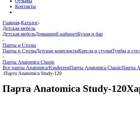
Отзывы
Контакты
Главная
-
Каталог
-
Детская мебель
Детская мебель
Домашний кабинет
Кухня и бар
-
Парты и Столы
Парты и Столы
Детские комплекты
Кресла и стулья
Тумбы и сте
-
Парты Anatomica Classic
Все парты Anatomica/Kinderzen
Парты Anatomica Classic
Парты A
-
Парта Anatomica Study-120
Парта Anatomica Study-120
Ха