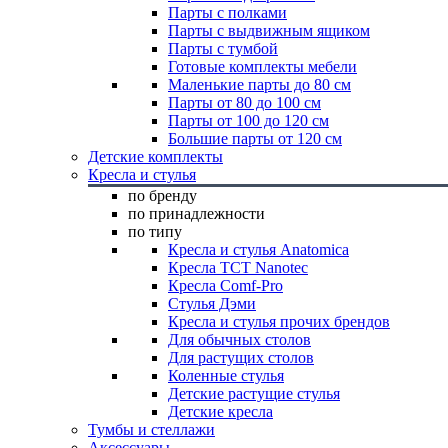
Парты с полками
Парты с выдвижным ящиком
Парты с тумбой
Готовые комплекты мебели
Маленькие парты до 80 см
Парты от 80 до 100 см
Парты от 100 до 120 см
Большие парты от 120 см
Детские комплекты
Кресла и стулья
по бренду
по принадлежности
по типу
Кресла и стулья Anatomica
Кресла TCT Nanotec
Кресла Comf-Pro
Стулья Дэми
Кресла и стулья прочих брендов
Для обычных столов
Для растущих столов
Коленные стулья
Детские растущие стулья
Детские кресла
Тумбы и стеллажи
Аксессуары