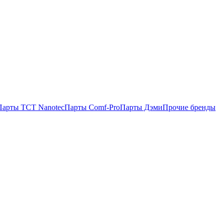
Парты TCT Nanotec
Парты Comf-Pro
Парты Дэми
Прочие бренды