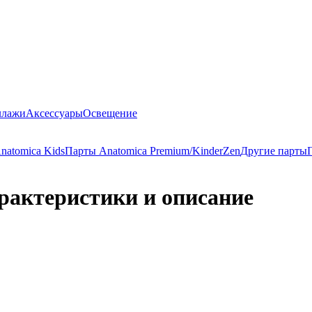
ллажи
Аксессуары
Освещение
natomica Kids
Парты Anatomica Premium/KinderZen
Другие парты
рактеристики и описание