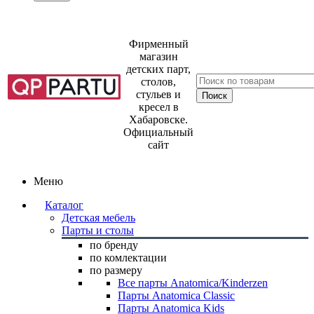
Фирменный
магазин
детских парт,
столов,
стульев и
кресел в
Хабаровске.
Официальный
сайт
Меню
Каталог
Детская мебель
Парты и столы
по бренду
по комлектации
по размеру
Все парты Anatomica/Kinderzen
Парты Anatomica Classic
Парты Anatomica Kids