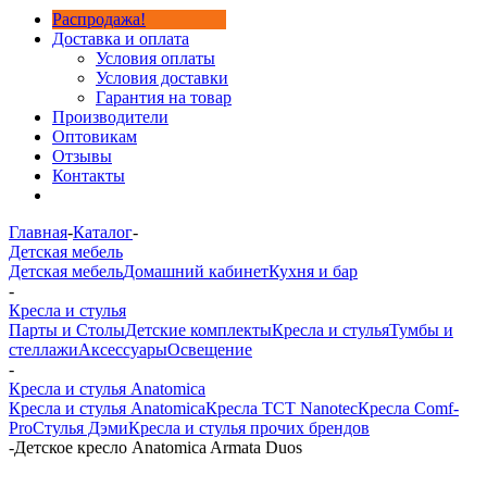
Распродажа!
Доставка и оплата
Условия оплаты
Условия доставки
Гарантия на товар
Производители
Оптовикам
Отзывы
Контакты
Главная
-
Каталог
-
Детская мебель
Детская мебель
Домашний кабинет
Кухня и бар
-
Кресла и стулья
Парты и Столы
Детские комплекты
Кресла и стулья
Тумбы и
стеллажи
Аксессуары
Освещение
-
Кресла и стулья Anatomica
Кресла и стулья Anatomica
Кресла TCT Nanotec
Кресла Comf-
Pro
Стулья Дэми
Кресла и стулья прочих брендов
-
Детское кресло Anatomica Armata Duos