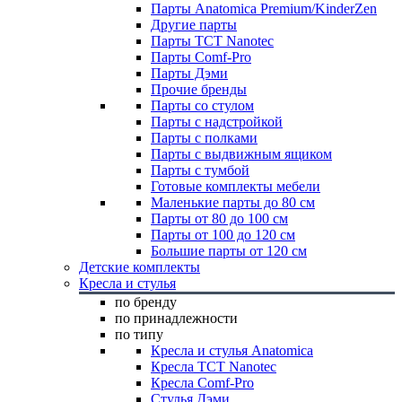
Парты Anatomica Premium/KinderZen
Другие парты
Парты TCT Nanotec
Парты Comf-Pro
Парты Дэми
Прочие бренды
Парты со стулом
Парты с надстройкой
Парты с полками
Парты с выдвижным ящиком
Парты с тумбой
Готовые комплекты мебели
Маленькие парты до 80 см
Парты от 80 до 100 см
Парты от 100 до 120 см
Большие парты от 120 см
Детские комплекты
Кресла и стулья
по бренду
по принадлежности
по типу
Кресла и стулья Anatomica
Кресла TCT Nanotec
Кресла Comf-Pro
Стулья Дэми