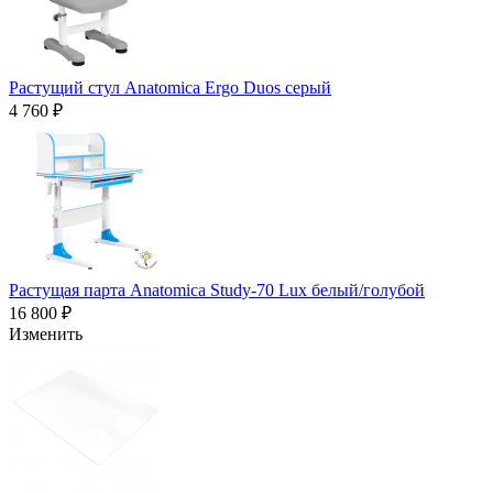
Растущий стул Anatomica Ergo Duos серый
4 760 ₽
Растущая парта Anatomica Study-70 Lux белый/голубой
16 800 ₽
Изменить