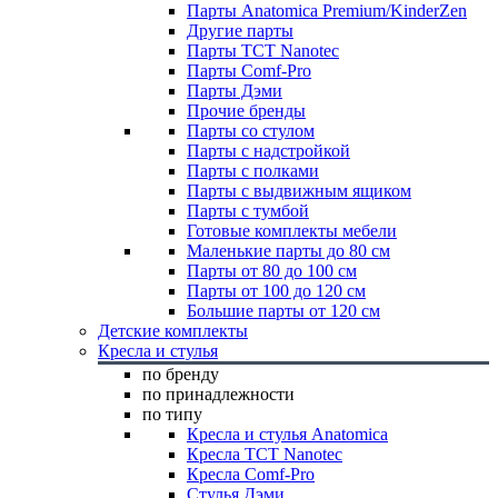
Парты Anatomica Premium/KinderZen
Другие парты
Парты TCT Nanotec
Парты Comf-Pro
Парты Дэми
Прочие бренды
Парты со стулом
Парты с надстройкой
Парты с полками
Парты с выдвижным ящиком
Парты с тумбой
Готовые комплекты мебели
Маленькие парты до 80 см
Парты от 80 до 100 см
Парты от 100 до 120 см
Большие парты от 120 см
Детские комплекты
Кресла и стулья
по бренду
по принадлежности
по типу
Кресла и стулья Anatomica
Кресла TCT Nanotec
Кресла Comf-Pro
Стулья Дэми