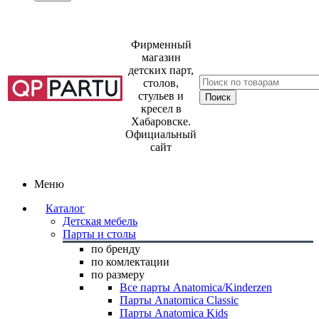
Фирменный
магазин
детских парт,
столов,
стульев и
кресел в
Хабаровске.
Официальный
сайт
Меню
Каталог
Детская мебель
Парты и столы
по бренду
по комлектации
по размеру
Все парты Anatomica/Kinderzen
Парты Anatomica Classic
Парты Anatomica Kids