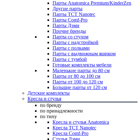
Парты Anatomica Premium/KinderZen
Другие парты
Парты TCT Nanotec
Парты Comf-Pro
Парты Дэми
Прочие бренды
Парты со стулом
Парты с надстройкой
Парты с полками
Парты с выдвижным ящиком
Парты с тумбой
Готовые комплекты мебели
Маленькие парты до 80 см
Парты от 80 до 100 см
Парты от 100 до 120 см
Большие парты от 120 см
Детские комплекты
Кресла и стулья
по бренду
по принадлежности
по типу
Кресла и стулья Anatomica
Кресла TCT Nanotec
Кресла Comf-Pro
Стулья Дэми