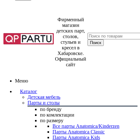
Фирменный
магазин
детских парт,
столов,
стульев и
кресел в
Хабаровске.
Официальный
сайт
Меню
Каталог
Детская мебель
Парты и столы
по бренду
по комлектации
по размеру
Все парты Anatomica/Kinderzen
Парты Anatomica Classic
Парты Anatomica Kids