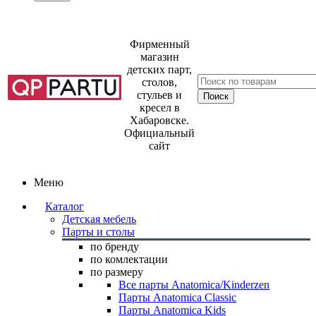
Фирменный
магазин
детских парт,
столов,
стульев и
кресел в
Хабаровске.
Официальный
сайт
Меню
Каталог
Детская мебель
Парты и столы
по бренду
по комлектации
по размеру
Все парты Anatomica/Kinderzen
Парты Anatomica Classic
Парты Anatomica Kids