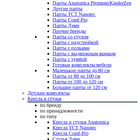
Парты Anatomica Premium/KinderZen
Другие парты
Парты TCT Nanotec
Парты Comf-Pro
Парты Дэми
Прочие бренды
Парты со стулом
Парты с надстройкой
Парты с полками
Парты с выдвижным ящиком
Парты с тумбой
Готовые комплекты мебели
Маленькие парты до 80 см
Парты от 80 до 100 см
Парты от 100 до 120 см
Большие парты от 120 см
Детские комплекты
Кресла и стулья
по бренду
по принадлежности
по типу
Кресла и стулья Anatomica
Кресла TCT Nanotec
Кресла Comf-Pro
Стулья Дэми