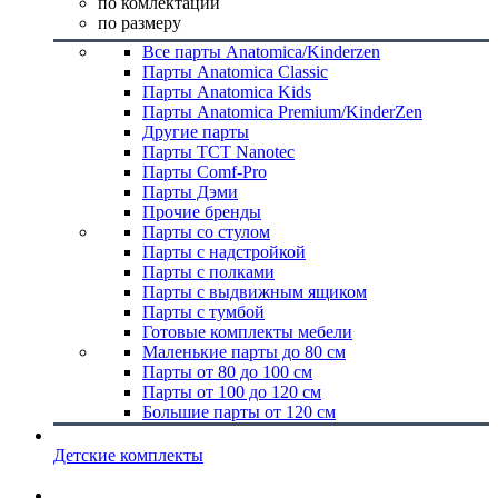
по комлектации
по размеру
Все парты Anatomica/Kinderzen
Парты Anatomica Classic
Парты Anatomica Kids
Парты Anatomica Premium/KinderZen
Другие парты
Парты TCT Nanotec
Парты Comf-Pro
Парты Дэми
Прочие бренды
Парты со стулом
Парты с надстройкой
Парты с полками
Парты с выдвижным ящиком
Парты с тумбой
Готовые комплекты мебели
Маленькие парты до 80 см
Парты от 80 до 100 см
Парты от 100 до 120 см
Большие парты от 120 см
Детские комплекты