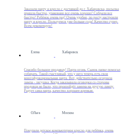
Заказали парту и кресло с доставкой до г. Хабаровска, посылка
пришла быстро, упаковано все очень хорошо! Собрали все
быстро! Ребёнок очень рад! Очень удобно, по росту настроили
парту и кресло. Пользуемся уже больше года! Качество супер.
Всем рекомендую!
Елена
Хабаровск
Спасибо большое продавцу! Парта огонь. Сынок папке помогал
собирать. Такой счастливый, что у него теперь есть своя
многофункциональная парта. Вот, действительно огорчила
лампа - лягушка. Когда заказывала оговорки со стороны
продовца не было, что произойдёт замена на другую лампу.
Радует сама парта, качество хорошее-крепкая.
ОЛьга
Москва
Покупали детское компьютерное кресло для ребёнка, очень