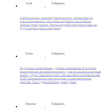
Алла
Хабаровск
Собрали кресло, комплектующие все есть, собрали быстро,
кресло понравилось, цвет прямо подошёл в тон к мебели,
ребёнок очень доволен, теперь младший тоже просит такое же,
будут скидки куплю и младшему
Елена
Хабаровск
Недорогая и качественная, удобная и компактная При сборке
посмотрите все ли запчасти на месте, у нас не оказалось опорный
ножек у стула. Связались в чате с поставщиком и отправили нам
ПЭК. Неприятность в том что ждали. А сама парта очень
классная. Сын с удовольствием делает уроки.
Наталья
Хабаровск