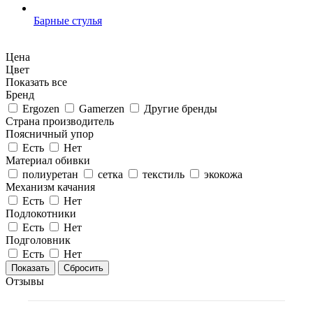
Барные стулья
Цена
Цвет
Показать все
Бренд
Ergozen
Gamerzen
Другие бренды
Страна производитель
Поясничный упор
Есть
Нет
Материал обивки
полиуретан
сетка
текстиль
экокожа
Механизм качания
Есть
Нет
Подлокотники
Есть
Нет
Подголовник
Есть
Нет
Сбросить
Отзывы