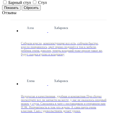
Барный стул
Стул
Сбросить
Отзывы
Алла
Хабаровск
Собрали кресло, комплектующие все есть, собрали быстро,
кресло понравилось, цвет прямо подошёл в тон к мебели,
ребёнок очень доволен, теперь младший тоже просит такое же,
будут скидки куплю и младшему
Елена
Хабаровск
Недорогая и качественная, удобная и компактная При сборке
посмотрите все ли запчасти на месте, у нас не оказалось опорный
ножек у стула. Связались в чате с поставщиком и отправили нам
ПЭК. Неприятность в том что ждали. А сама парта очень
классная. Сын с удовольствием делает уроки.