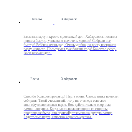
Наталья
Хабаровск
Заказали парту и кресло с доставкой до г. Хабаровска, посылка
пришла быстро, упаковано все очень хорошо! Собрали все
быстро! Ребёнок очень рад! Очень удобно, по росту настроили
парту и кресло. Пользуемся уже больше года! Качество супер.
Всем рекомендую!
Елена
Хабаровск
Спасибо большое продавцу! Парта огонь. Сынок папке помогал
собирать. Такой счастливый, что у него теперь есть своя
многофункциональная парта. Вот, действительно огорчила
лампа - лягушка. Когда заказывала оговорки со стороны
продовца не было, что произойдёт замена на другую лампу.
Радует сама парта, качество хорошее-крепкая.