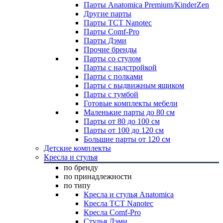
Парты Anatomica Premium/KinderZen
Другие парты
Парты TCT Nanotec
Парты Comf-Pro
Парты Дэми
Прочие бренды
Парты со стулом
Парты с надстройкой
Парты с полками
Парты с выдвижным ящиком
Парты с тумбой
Готовые комплекты мебели
Маленькие парты до 80 см
Парты от 80 до 100 см
Парты от 100 до 120 см
Большие парты от 120 см
Детские комплекты
Кресла и стулья
по бренду
по принадлежности
по типу
Кресла и стулья Anatomica
Кресла TCT Nanotec
Кресла Comf-Pro
Стулья Дэми