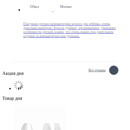
ОЛьга
Москва
Покупали детское компьютерное кресло для ребёнка, очень
довольны выбором! Кресло удобное, эргономичное, учитывает
особенности детской осанки, что очень важно при длительном
сидении за компьютером или уроками.
Все отзывы
Акция дня
Товар дня