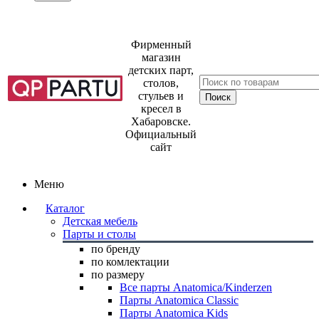
Фирменный
магазин
детских парт,
столов,
стульев и
кресел в
Хабаровске.
Официальный
сайт
Меню
Каталог
Детская мебель
Парты и столы
по бренду
по комлектации
по размеру
Все парты Anatomica/Kinderzen
Парты Anatomica Classic
Парты Anatomica Kids