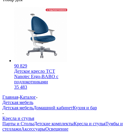
90 829
Детское кресло TCT
Nanotec Ergo-BABO с
подлокотниками
35 483
Главная
-
Каталог
-
Детская мебель
Детская мебель
Домашний кабинет
Кухня и бар
-
Кресла и стулья
Парты и Столы
Детские комплекты
Кресла и стулья
Тумбы и
стеллажи
Аксессуары
Освещение