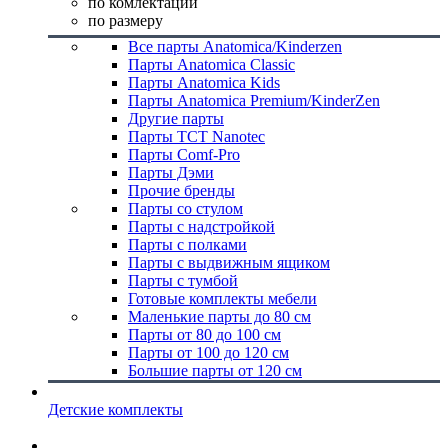
по комлектации
по размеру
Все парты Anatomica/Kinderzen
Парты Anatomica Classic
Парты Anatomica Kids
Парты Anatomica Premium/KinderZen
Другие парты
Парты TCT Nanotec
Парты Comf-Pro
Парты Дэми
Прочие бренды
Парты со стулом
Парты с надстройкой
Парты с полками
Парты с выдвижным ящиком
Парты с тумбой
Готовые комплекты мебели
Маленькие парты до 80 см
Парты от 80 до 100 см
Парты от 100 до 120 см
Большие парты от 120 см
Детские комплекты