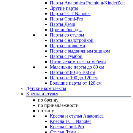
Парты Anatomica Premium/KinderZen
Другие парты
Парты TCT Nanotec
Парты Comf-Pro
Парты Дэми
Прочие бренды
Парты со стулом
Парты с надстройкой
Парты с полками
Парты с выдвижным ящиком
Парты с тумбой
Готовые комплекты мебели
Маленькие парты до 80 см
Парты от 80 до 100 см
Парты от 100 до 120 см
Большие парты от 120 см
Детские комплекты
Кресла и стулья
по бренду
по принадлежности
по типу
Кресла и стулья Anatomica
Кресла TCT Nanotec
Кресла Comf-Pro
Стулья Дэми