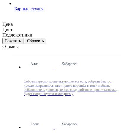
Барные стулья
Цена
Цвет
Подлокотники
Сбросить
Отзывы
Алла
Хабаровск
Собрали кресло, комплектующие все есть, собрали быстро,
кресло понравилось, цвет прямо подошёл в тон к мебели,
ребёнок очень доволен, теперь младший тоже просит такое же,
будут скидки куплю и младшему
Елена
Хабаровск