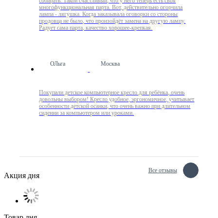
собирать. Такой счастливый, что у него теперь есть своя
многофункциональная парта. Вот, действительно огорчила
лампа - лягушка. Когда заказывала оговорки со стороны
продовца не было, что произойдёт замена на другую лампу.
Радует сама парта, качество хорошее-крепкая.
ОЛьга
Москва
Покупали детское компьютерное кресло для ребёнка, очень
довольны выбором! Кресло удобное, эргономичное, учитывает
особенности детской осанки, что очень важно при длительном
сидении за компьютером или уроками.
Все отзывы
Акция дня
Товар дня