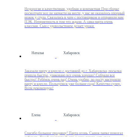
Недорогая и качественная, удобная и компактная При сборке
посмотрите все ли запчасти на месте, у нас не оказалось опорный
ножек у стула. Связались в чате с поставщиком и отправили нам
ПЭК. Неприятность в том что ждали. А сама парта очень
классная. Сын с удовольствием делает уроки.
Наталья
Хабаровск
Заказали парту и кресло с доставкой до г. Хабаровска, посылка
пришла быстро, упаковано все очень хорошо! Собрали все
быстро! Ребёнок очень рад! Очень удобно, по росту настроили
парту и кресло. Пользуемся уже больше года! Качество супер.
Всем рекомендую!
Елена
Хабаровск
Спасибо большое продавцу! Парта огонь. Сынок папке помогал