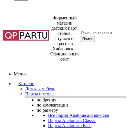
Фирменный
магазин
детских парт,
столов,
стульев и
кресел в
Хабаровске.
Официальный
сайт
Меню
Каталог
Детская мебель
Парты и столы
по бренду
по комлектации
по размеру
Все парты Anatomica/Kinderzen
Парты Anatomica Classic
Парты Anatomica Kids