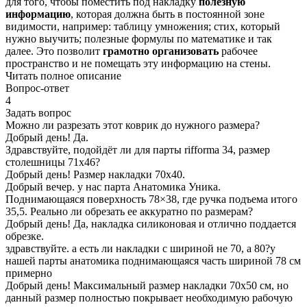
для того, чтобы поместить под накладку
полезную
информацию
, которая должна быть в постоянной зоне
видимости, например: таблицу умножения; стих, который
нужно выучить; полезные формулы по математике и так
далее. Это позволит
грамотно организовать
рабочее
пространство и не помещать эту информацию на стены.
Читать полное описание
Вопрос-ответ
4
Задать вопрос
Можно ли разрезать этот коврик до нужного размера?
Добрый день! Да.
Здравствуйте, подойдёт ли для парты rifforma 34, размер
столешницы 71х46?
Добрый день! Размер накладки 70х40.
Добрый вечер. у нас парта Анатомика Уника.
Поднимающаяся поверхность 78×38, где ручка подъема итого
35,5. Реально ли обрезать ее аккуратно по размерам?
Добрый день! Да, накладка силиконовая и отлично поддается
обрезке.
здравствуйте. а есть ли накладки с шириной не 70, а 80?у
нашей парты анатомика поднимающаяся часть шириной 78 см
примерно
Добрый день! Максимальный размер накладки 70х50 см, но
данный размер полностью покрывает необходимую рабочую