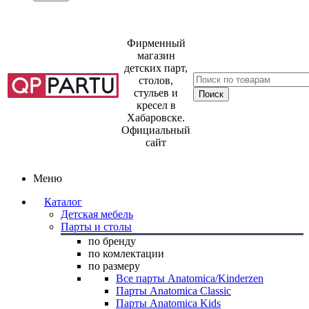
Фирменный
магазин
детских парт,
столов,
стульев и
кресел в
Хабаровске.
Официальный
сайт
Меню
Каталог
Детская мебель
Парты и столы
по бренду
по комлектации
по размеру
Все парты Anatomica/Kinderzen
Парты Anatomica Classic
Парты Anatomica Kids