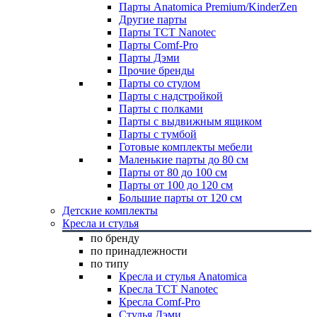
Парты Anatomica Premium/KinderZen
Другие парты
Парты TCT Nanotec
Парты Comf-Pro
Парты Дэми
Прочие бренды
Парты со стулом
Парты с надстройкой
Парты с полками
Парты с выдвижным ящиком
Парты с тумбой
Готовые комплекты мебели
Маленькие парты до 80 см
Парты от 80 до 100 см
Парты от 100 до 120 см
Большие парты от 120 см
Детские комплекты
Кресла и стулья
по бренду
по принадлежности
по типу
Кресла и стулья Anatomica
Кресла TCT Nanotec
Кресла Comf-Pro
Стулья Дэми