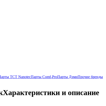
Парты TCT Nanotec
Парты Comf-Pro
Парты Дэми
Прочие бренды
к
Характеристики и описание