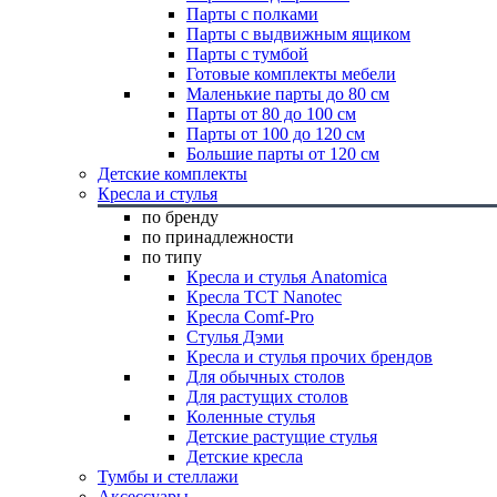
Парты с полками
Парты с выдвижным ящиком
Парты с тумбой
Готовые комплекты мебели
Маленькие парты до 80 см
Парты от 80 до 100 см
Парты от 100 до 120 см
Большие парты от 120 см
Детские комплекты
Кресла и стулья
по бренду
по принадлежности
по типу
Кресла и стулья Anatomica
Кресла TCT Nanotec
Кресла Comf-Pro
Стулья Дэми
Кресла и стулья прочих брендов
Для обычных столов
Для растущих столов
Коленные стулья
Детские растущие стулья
Детские кресла
Тумбы и стеллажи
Аксессуары