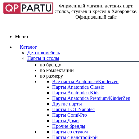
Фирменный магазин детских парт,
столов, стульев и кресел в Хабаровске.
Официальный сайт
Меню
Каталог
Детская мебель
Парты и столы
по бренду
по комлектации
по размеру
Все парты Anatomica/Kinderzen
Парты Anatomica Classic
Парты Anatomica Kids
Парты Anatomica Premium/KinderZen
Другие парты
Парты TCT Nanotec
Парты Comf-Pro
Парты Дэми
Прочие бренды
Парты со стулом
Парты с надстройкой