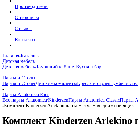
Производители
Оптовикам
Отзывы
Контакты
Главная
-
Каталог
-
Детская мебель
Детская мебель
Домашний кабинет
Кухня и бар
-
Парты и Столы
Парты и Столы
Детские комплекты
Кресла и стулья
Тумбы и сте
-
Парты Anatomica Kids
Все парты Anatomica/Kinderzen
Парты Anatomica Classic
Парты A
-
Комплект Kinderzen Arlekino парта + стул + выдвижной ящик
Комплект Kinderzen Arlekino