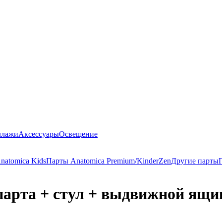
ллажи
Аксессуары
Освещение
natomica Kids
Парты Anatomica Premium/KinderZen
Другие парты
 парта + стул + выдвижной ящи