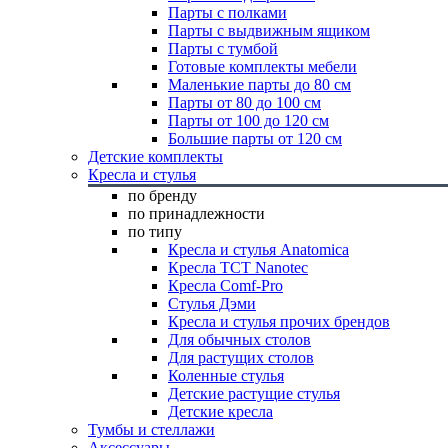
Парты с полками
Парты с выдвижным ящиком
Парты с тумбой
Готовые комплекты мебели
Маленькие парты до 80 см
Парты от 80 до 100 см
Парты от 100 до 120 см
Большие парты от 120 см
Детские комплекты
Кресла и стулья
по бренду
по принадлежности
по типу
Кресла и стулья Anatomica
Кресла TCT Nanotec
Кресла Comf-Pro
Стулья Дэми
Кресла и стулья прочих брендов
Для обычных столов
Для растущих столов
Коленные стулья
Детские растущие стулья
Детские кресла
Тумбы и стеллажи
Аксессуары