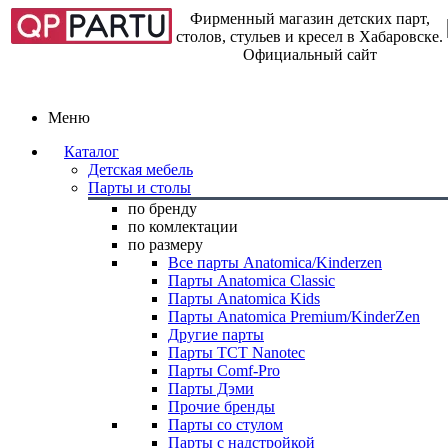
Фирменный магазин детских парт,
столов, стульев и кресел в Хабаровске.
Официальный сайт
Меню
Каталог
Детская мебель
Парты и столы
по бренду
по комлектации
по размеру
Все парты Anatomica/Kinderzen
Парты Anatomica Classic
Парты Anatomica Kids
Парты Anatomica Premium/KinderZen
Другие парты
Парты TCT Nanotec
Парты Comf-Pro
Парты Дэми
Прочие бренды
Парты со стулом
Парты с надстройкой