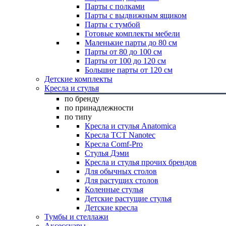
Парты с полками
Парты с выдвижным ящиком
Парты с тумбой
Готовые комплекты мебели
Маленькие парты до 80 см
Парты от 80 до 100 см
Парты от 100 до 120 см
Большие парты от 120 см
Детские комплекты
Кресла и стулья
по бренду
по принадлежности
по типу
Кресла и стулья Anatomica
Кресла TCT Nanotec
Кресла Comf-Pro
Стулья Дэми
Кресла и стулья прочих брендов
Для обычных столов
Для растущих столов
Коленные стулья
Детские растущие стулья
Детские кресла
Тумбы и стеллажи
Аксессуары