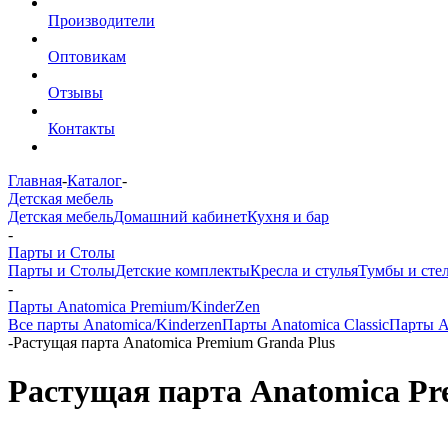
Производители
Оптовикам
Отзывы
Контакты
Главная
-
Каталог
-
Детская мебель
Детская мебель
Домашний кабинет
Кухня и бар
-
Парты и Столы
Парты и Столы
Детские комплекты
Кресла и стулья
Тумбы и сте
-
Парты Anatomica Premium/KinderZen
Все парты Anatomica/Kinderzen
Парты Anatomica Classic
Парты A
-
Растущая парта Anatomica Premium Granda Plus
Растущая парта Anatomica Pr