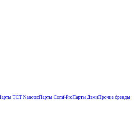
Парты TCT Nanotec
Парты Comf-Pro
Парты Дэми
Прочие бренды