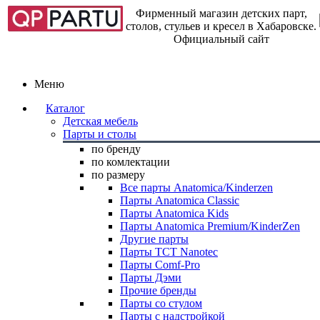
Фирменный магазин детских парт,
столов, стульев и кресел в Хабаровске.
Официальный сайт
Меню
Каталог
Детская мебель
Парты и столы
по бренду
по комлектации
по размеру
Все парты Anatomica/Kinderzen
Парты Anatomica Classic
Парты Anatomica Kids
Парты Anatomica Premium/KinderZen
Другие парты
Парты TCT Nanotec
Парты Comf-Pro
Парты Дэми
Прочие бренды
Парты со стулом
Парты с надстройкой