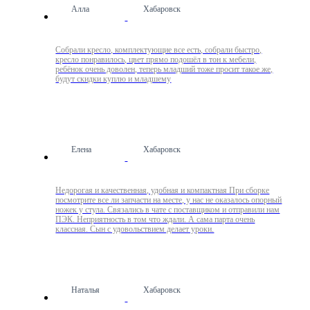
Алла
Хабаровск
Собрали кресло, комплектующие все есть, собрали быстро,
кресло понравилось, цвет прямо подошёл в тон к мебели,
ребёнок очень доволен, теперь младший тоже просит такое же,
будут скидки куплю и младшему
Елена
Хабаровск
Недорогая и качественная, удобная и компактная При сборке
посмотрите все ли запчасти на месте, у нас не оказалось опорный
ножек у стула. Связались в чате с поставщиком и отправили нам
ПЭК. Неприятность в том что ждали. А сама парта очень
классная. Сын с удовольствием делает уроки.
Наталья
Хабаровск