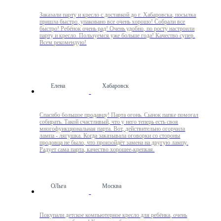
Заказали парту и кресло с доставкой до г. Хабаровска, посылка
пришла быстро, упаковано все очень хорошо! Собрали все
быстро! Ребёнок очень рад! Очень удобно, по росту настроили
парту и кресло. Пользуемся уже больше года! Качество супер.
Всем рекомендую!
Елена
Хабаровск
Спасибо большое продавцу! Парта огонь. Сынок папке помогал
собирать. Такой счастливый, что у него теперь есть своя
многофункциональная парта. Вот, действительно огорчила
лампа - лягушка. Когда заказывала оговорки со стороны
продовца не было, что произойдёт замена на другую лампу.
Радует сама парта, качество хорошее-крепкая.
ОЛьга
Москва
Покупали детское компьютерное кресло для ребёнка, очень