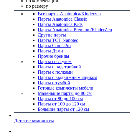
по комлектации
по размеру
Все парты Anatomica/Kinderzen
Парты Anatomica Classic
Парты Anatomica Kids
Парты Anatomica Premium/KinderZen
Другие парты
Парты TCT Nanotec
Парты Comf-Pro
Парты Дэми
Прочие бренды
Парты со стулом
Парты с надстройкой
Парты с полками
Парты с выдвижным ящиком
Парты с тумбой
Готовые комплекты мебели
Маленькие парты до 80 см
Парты от 80 до 100 см
Парты от 100 до 120 см
Большие парты от 120 см
Детские комплекты