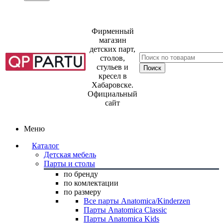
Фирменный
магазин
детских парт,
столов,
стульев и
кресел в
Хабаровске.
Официальный
сайт
Меню
Каталог
Детская мебель
Парты и столы
по бренду
по комлектации
по размеру
Все парты Anatomica/Kinderzen
Парты Anatomica Classic
Парты Anatomica Kids