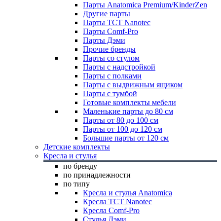
Парты Anatomica Premium/KinderZen
Другие парты
Парты TCT Nanotec
Парты Comf-Pro
Парты Дэми
Прочие бренды
Парты со стулом
Парты с надстройкой
Парты с полками
Парты с выдвижным ящиком
Парты с тумбой
Готовые комплекты мебели
Маленькие парты до 80 см
Парты от 80 до 100 см
Парты от 100 до 120 см
Большие парты от 120 см
Детские комплекты
Кресла и стулья
по бренду
по принадлежности
по типу
Кресла и стулья Anatomica
Кресла TCT Nanotec
Кресла Comf-Pro
Стулья Дэми