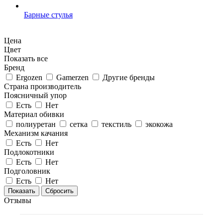
Барные стулья
Цена
Цвет
Показать все
Бренд
Ergozen
Gamerzen
Другие бренды
Страна производитель
Поясничный упор
Есть
Нет
Материал обивки
полиуретан
сетка
текстиль
экокожа
Механизм качания
Есть
Нет
Подлокотники
Есть
Нет
Подголовник
Есть
Нет
Сбросить
Отзывы