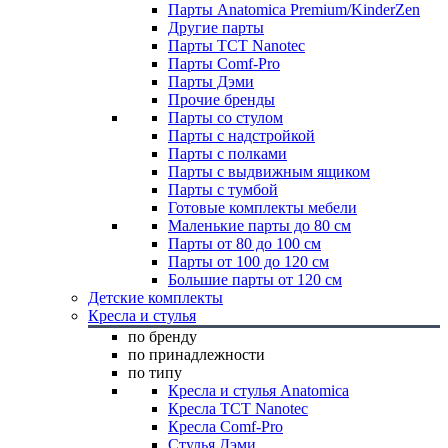
Парты Anatomica Premium/KinderZen
Другие парты
Парты TCT Nanotec
Парты Comf-Pro
Парты Дэми
Прочие бренды
Парты со стулом
Парты с надстройкой
Парты с полками
Парты с выдвижным ящиком
Парты с тумбой
Готовые комплекты мебели
Маленькие парты до 80 см
Парты от 80 до 100 см
Парты от 100 до 120 см
Большие парты от 120 см
Детские комплекты
Кресла и стулья
по бренду
по принадлежности
по типу
Кресла и стулья Anatomica
Кресла TCT Nanotec
Кресла Comf-Pro
Стулья Дэми