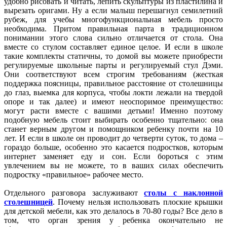
удобно рисовать и читать, лепить скульптуры из пластилина и
вырезать оригами. Ну а если малыш перешагнул семилетний
рубеж, для учебы многофункциональная мебель просто
необходима. Притом правильная парта в традиционном
понимании этого слова сильно отличается от стола. Она
вместе со стулом составляет единое целое. И если в школе
такие комплекты статичны, то домой вы можете приобрести
регулируемые школьные парты и регулируемый стул
Дэми.
Они соответствуют всем строгим требованиям (жесткая
поддержка поясницы, правильное расстояние от столешницы
до глаз, выемка для корпуса, чтобы локти лежали на твердой
опоре и так далее) и имеют неоспоримое преимущество:
могут расти вместе с вашими детьми! Именно поэтому
подобную мебель стоит выбирать особенно тщательно: она
станет верным другом и помощником ребенку почти на 10
лет. И если в школе он проводит до четверти суток, то дома –
гораздо больше, особенно это касается подростков, которым
интернет заменяет еду и сон. Если бороться с этим
увлечением вы не можете, то в ваших силах обеспечить
подростку «правильное» рабочее место.
Отдельного разговора заслуживают
столы с наклонной
столешницей
. Почему нельзя использовать плоские крышки
для детской мебели, как это делалось в 70-80 годы? Все дело в
том, что орган зрения у ребенка окончательно не