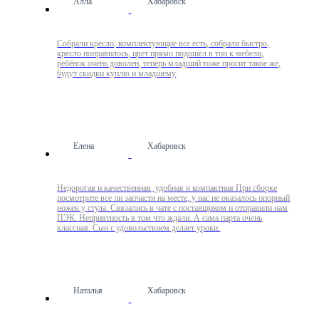
Алла
Хабаровск
Собрали кресло, комплектующие все есть, собрали быстро,
кресло понравилось, цвет прямо подошёл в тон к мебели,
ребёнок очень доволен, теперь младший тоже просит такое же,
будут скидки куплю и младшему
Елена
Хабаровск
Недорогая и качественная, удобная и компактная При сборке
посмотрите все ли запчасти на месте, у нас не оказалось опорный
ножек у стула. Связались в чате с поставщиком и отправили нам
ПЭК. Неприятность в том что ждали. А сама парта очень
классная. Сын с удовольствием делает уроки.
Наталья
Хабаровск