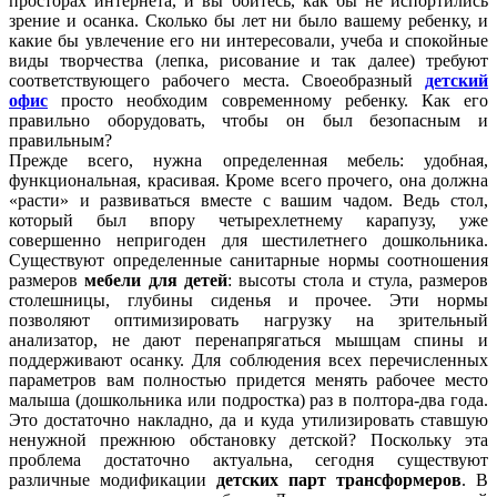
просторах интернета, и вы боитесь, как бы не испортились
зрение и осанка. Сколько бы лет ни было вашему ребенку, и
какие бы увлечение его ни интересовали, учеба и спокойные
виды творчества (лепка, рисование и так далее) требуют
соответствующего рабочего места. Своеобразный
детский
офис
просто необходим современному ребенку. Как его
правильно оборудовать, чтобы он был безопасным и
правильным?
Прежде всего, нужна определенная мебель: удобная,
функциональная, красивая. Кроме всего прочего, она должна
«расти» и развиваться вместе с вашим чадом. Ведь стол,
который был впору четырехлетнему карапузу, уже
совершенно непригоден для шестилетнего дошкольника.
Существуют определенные санитарные нормы соотношения
размеров
мебели для детей
: высоты стола и стула, размеров
столешницы, глубины сиденья и прочее. Эти нормы
позволяют оптимизировать нагрузку на зрительный
анализатор, не дают перенапрягаться мышцам спины и
поддерживают осанку. Для соблюдения всех перечисленных
параметров вам полностью придется менять рабочее место
малыша (дошкольника или подростка) раз в полтора-два года.
Это достаточно накладно, да и куда утилизировать ставшую
ненужной прежнюю обстановку детской? Поскольку эта
проблема достаточно актуальна, сегодня существуют
различные модификации
детских парт трансформеров
. В