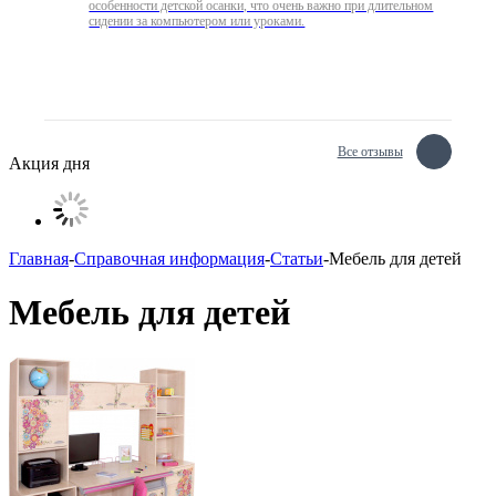
особенности детской осанки, что очень важно при длительном
сидении за компьютером или уроками.
Все отзывы
Акция дня
Главная
-
Справочная информация
-
Статьи
-
Мебель для детей
Мебель для детей