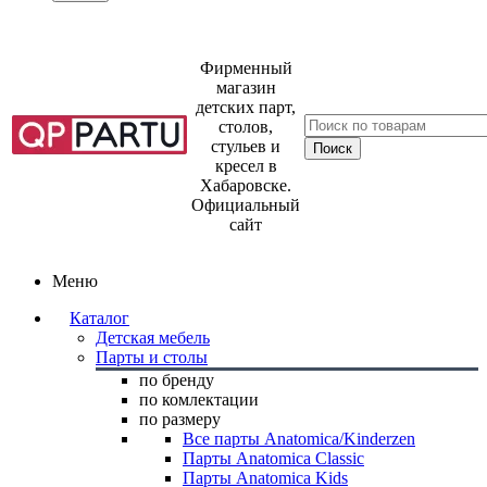
Фирменный
магазин
детских парт,
столов,
стульев и
кресел в
Хабаровске.
Официальный
сайт
Меню
Каталог
Детская мебель
Парты и столы
по бренду
по комлектации
по размеру
Все парты Anatomica/Kinderzen
Парты Anatomica Classic
Парты Anatomica Kids