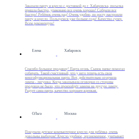
Заказали парту и кресло с доставкой до г. Хабаровска, посылка
пришла быстро, упаковано все очень хорошо! Собрали все
быстро! Ребёнок очень рад! Очень удобно, по росту настроили
парту и кресло. Пользуемся уже больше года! Качество супер.
Всем рекомендую!
Елена
Хабаровск
Спасибо большое продавцу! Парта огонь. Сынок папке помогал
собирать. Такой счастливый, что у него теперь есть своя
многофункциональная парта. Вот, действительно огорчила
лампа - лягушка. Когда заказывала оговорки со стороны
продовца не было, что произойдёт замена на другую лампу.
Радует сама парта, качество хорошее-крепкая.
ОЛьга
Москва
Покупали детское компьютерное кресло для ребёнка, очень
довольны выбором! Кресло удобное, эргономичное, учитывает