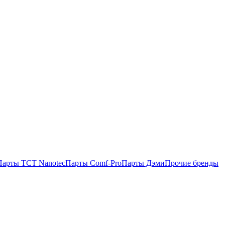
Парты TCT Nanotec
Парты Comf-Pro
Парты Дэми
Прочие бренды