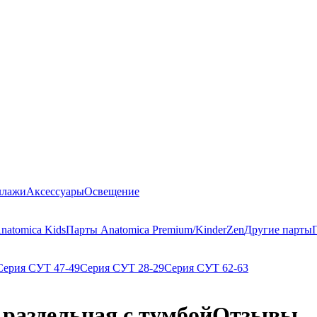
ллажи
Аксессуары
Освещение
natomica Kids
Парты Anatomica Premium/KinderZen
Другие парты
Серия СУТ 47-49
Серия СУТ 28-29
Серия СУТ 62-63
 раздельная с тумбой
Отзывы