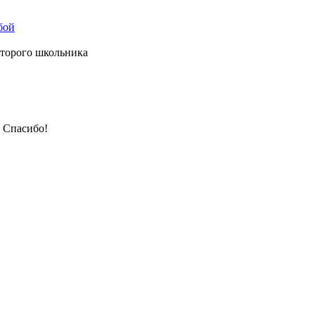
бой
второго школьника
, Спасибо!