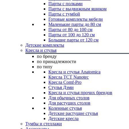
Парты с полками
Парты с выдвижным ящиком
Парты с тумбой
Готовые комплекты мебели
Маленькие парты до 80 см
Парты от 80 до 100 см
Парты от 100 до 120 см
Большие парты от 120 см
Детские комплекты
Кресла и стулья
по бренду
по принадлежности
по типу
Кресла и стулья Anatomica
Кресла TCT Nanotec
Кресла Comf-Pro
Стулья Дэми
Кресла и стулья прочих брендов
Для обычных столов
Для растущих столов
Коленные стулья
Детские растущие стулья
Детские кресла
Тумбы и стеллажи
Аксессуары