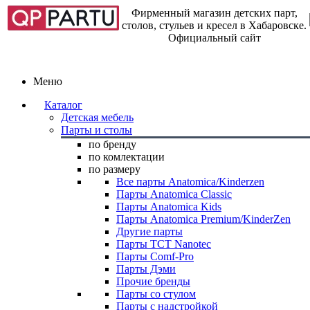
Фирменный магазин детских парт,
столов, стульев и кресел в Хабаровске.
Официальный сайт
Меню
Каталог
Детская мебель
Парты и столы
по бренду
по комлектации
по размеру
Все парты Anatomica/Kinderzen
Парты Anatomica Classic
Парты Anatomica Kids
Парты Anatomica Premium/KinderZen
Другие парты
Парты TCT Nanotec
Парты Comf-Pro
Парты Дэми
Прочие бренды
Парты со стулом
Парты с надстройкой