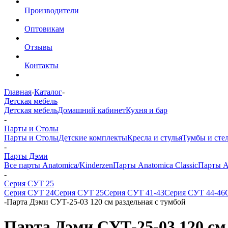
Производители
Оптовикам
Отзывы
Контакты
Главная
-
Каталог
-
Детская мебель
Детская мебель
Домашний кабинет
Кухня и бар
-
Парты и Столы
Парты и Столы
Детские комплекты
Кресла и стулья
Тумбы и сте
-
Парты Дэми
Все парты Anatomica/Kinderzen
Парты Anatomica Classic
Парты A
-
Серия СУТ 25
Серия СУТ 24
Серия СУТ 25
Серия СУТ 41-43
Серия СУТ 44-46
-
Парта Дэми СУТ-25-03 120 см раздельная с тумбой
Парта Дэми СУТ-25-03 120 см