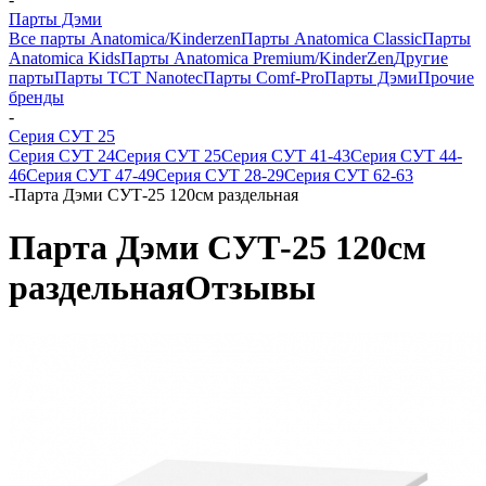
Парты Дэми
Все парты Anatomica/Kinderzen
Парты Anatomica Classic
Парты
Anatomica Kids
Парты Anatomica Premium/KinderZen
Другие
парты
Парты TCT Nanotec
Парты Comf-Pro
Парты Дэми
Прочие
бренды
-
Серия СУТ 25
Серия СУТ 24
Серия СУТ 25
Серия СУТ 41-43
Серия СУТ 44-
46
Серия СУТ 47-49
Серия СУТ 28-29
Серия СУТ 62-63
-
Парта Дэми СУТ-25 120см раздельная
Парта Дэми СУТ-25 120см
раздельная
Отзывы