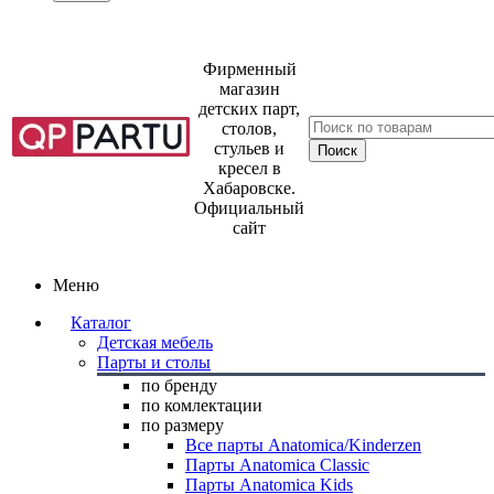
Фирменный
магазин
детских парт,
столов,
стульев и
кресел в
Хабаровске.
Официальный
сайт
Меню
Каталог
Детская мебель
Парты и столы
по бренду
по комлектации
по размеру
Все парты Anatomica/Kinderzen
Парты Anatomica Classic
Парты Anatomica Kids