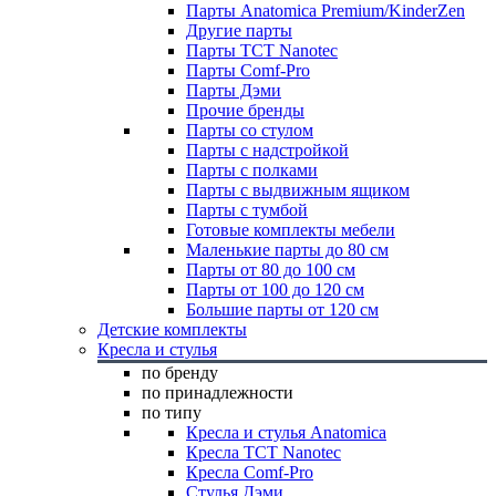
Парты Anatomica Premium/KinderZen
Другие парты
Парты TCT Nanotec
Парты Comf-Pro
Парты Дэми
Прочие бренды
Парты со стулом
Парты с надстройкой
Парты с полками
Парты с выдвижным ящиком
Парты с тумбой
Готовые комплекты мебели
Маленькие парты до 80 см
Парты от 80 до 100 см
Парты от 100 до 120 см
Большие парты от 120 см
Детские комплекты
Кресла и стулья
по бренду
по принадлежности
по типу
Кресла и стулья Anatomica
Кресла TCT Nanotec
Кресла Comf-Pro
Стулья Дэми