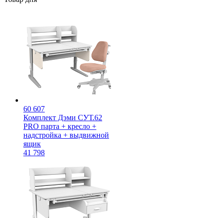
60 607
Комплект Дэми СУТ.62
PRO парта + кресло +
надстройка + выдвижной
ящик
41 798