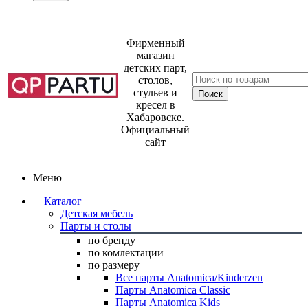
Фирменный
магазин
детских парт,
столов,
стульев и
кресел в
Хабаровске.
Официальный
сайт
Меню
Каталог
Детская мебель
Парты и столы
по бренду
по комлектации
по размеру
Все парты Anatomica/Kinderzen
Парты Anatomica Classic
Парты Anatomica Kids