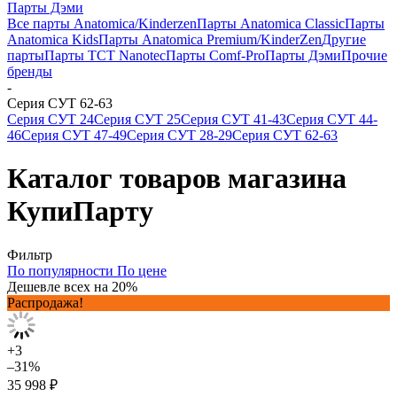
Парты Дэми
Все парты Anatomica/Kinderzen
Парты Anatomica Classic
Парты
Anatomica Kids
Парты Anatomica Premium/KinderZen
Другие
парты
Парты TCT Nanotec
Парты Comf-Pro
Парты Дэми
Прочие
бренды
-
Серия СУТ 62-63
Серия СУТ 24
Серия СУТ 25
Серия СУТ 41-43
Серия СУТ 44-
46
Серия СУТ 47-49
Серия СУТ 28-29
Серия СУТ 62-63
Каталог товаров магазина
КупиПарту
Фильтр
По популярности
По цене
Дешевле всех на 20%
Распродажа!
+3
–31%
35 998 ₽