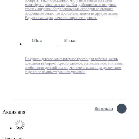
собирать. Такой счастливый, что у него теперь есть своя
многофункциональная парта. Вот, действительно огорчила
лампа - лягушка. Когда заказывала оговорки со стороны
продовца не было, что произойдёт замена на другую лампу.
Радует сама парта, качество хорошее-крепкая.
ОЛьга
Москва
Покупали детское компьютерное кресло для ребёнка, очень
довольны выбором! Кресло удобное, эргономичное, учитывает
особенности детской осанки, что очень важно при длительном
сидении за компьютером или уроками.
Все отзывы
Акция дня
Товар дня