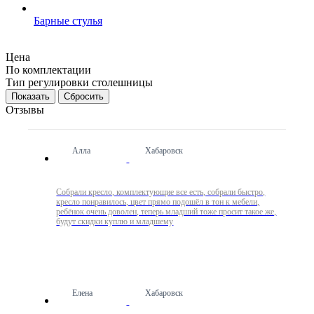
Барные стулья
Цена
По комплектации
Тип регулировки столешницы
Сбросить
Отзывы
Алла
Хабаровск
Собрали кресло, комплектующие все есть, собрали быстро,
кресло понравилось, цвет прямо подошёл в тон к мебели,
ребёнок очень доволен, теперь младший тоже просит такое же,
будут скидки куплю и младшему
Елена
Хабаровск