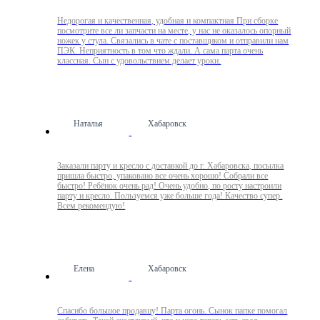
Недорогая и качественная, удобная и компактная При сборке
посмотрите все ли запчасти на месте, у нас не оказалось опорный
ножек у стула. Связались в чате с поставщиком и отправили нам
ПЭК. Неприятность в том что ждали. А сама парта очень
классная. Сын с удовольствием делает уроки.
Наталья
Хабаровск
Заказали парту и кресло с доставкой до г. Хабаровска, посылка
пришла быстро, упаковано все очень хорошо! Собрали все
быстро! Ребёнок очень рад! Очень удобно, по росту настроили
парту и кресло. Пользуемся уже больше года! Качество супер.
Всем рекомендую!
Елена
Хабаровск
Спасибо большое продавцу! Парта огонь. Сынок папке помогал