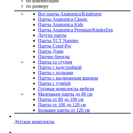
по комлектации
по размеру
Все парты Anatomica/Kinderzen
Парты Anatomica Classic
Парты Anatomica Kids
Парты Anatomica Premium/KinderZen
Другие парты
Парты TCT Nanotec
Парты Comf-Pro
Парты Дэми
Прочие бренды
Парты со стулом
Парты с надстройкой
Парты с полками
Парты с выдвижным ящиком
Парты с тумбой
Готовые комплекты мебели
Маленькие парты до 80 см
Парты от 80 до 100 см
Парты от 100 до 120 см
Большие парты от 120 см
Детские комплекты