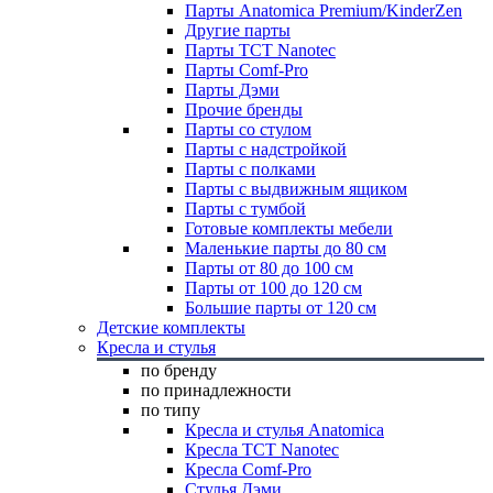
Парты Anatomica Premium/KinderZen
Другие парты
Парты TCT Nanotec
Парты Comf-Pro
Парты Дэми
Прочие бренды
Парты со стулом
Парты с надстройкой
Парты с полками
Парты с выдвижным ящиком
Парты с тумбой
Готовые комплекты мебели
Маленькие парты до 80 см
Парты от 80 до 100 см
Парты от 100 до 120 см
Большие парты от 120 см
Детские комплекты
Кресла и стулья
по бренду
по принадлежности
по типу
Кресла и стулья Anatomica
Кресла TCT Nanotec
Кресла Comf-Pro
Стулья Дэми