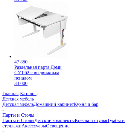
47 850
Раздельная парта Дэми
СУТ.62 с выдвижным
пеналом
33 000
Главная
-
Каталог
-
Детская мебель
Детская мебель
Домашний кабинет
Кухня и бар
-
Парты и Столы
Парты и Столы
Детские комплекты
Кресла и стулья
Тумбы и
стеллажи
Аксессуары
Освещение
-