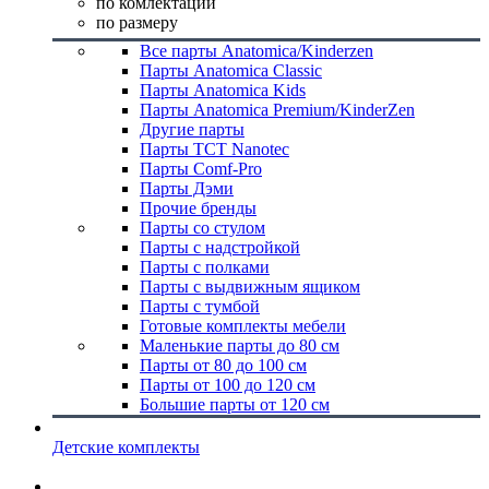
по комлектации
по размеру
Все парты Anatomica/Kinderzen
Парты Anatomica Classic
Парты Anatomica Kids
Парты Anatomica Premium/KinderZen
Другие парты
Парты TCT Nanotec
Парты Comf-Pro
Парты Дэми
Прочие бренды
Парты со стулом
Парты с надстройкой
Парты с полками
Парты с выдвижным ящиком
Парты с тумбой
Готовые комплекты мебели
Маленькие парты до 80 см
Парты от 80 до 100 см
Парты от 100 до 120 см
Большие парты от 120 см
Детские комплекты