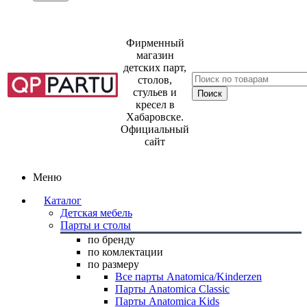
Фирменный
магазин
детских парт,
столов,
стульев и
кресел в
Хабаровске.
Официальный
сайт
Меню
Каталог
Детская мебель
Парты и столы
по бренду
по комлектации
по размеру
Все парты Anatomica/Kinderzen
Парты Anatomica Classic
Парты Anatomica Kids