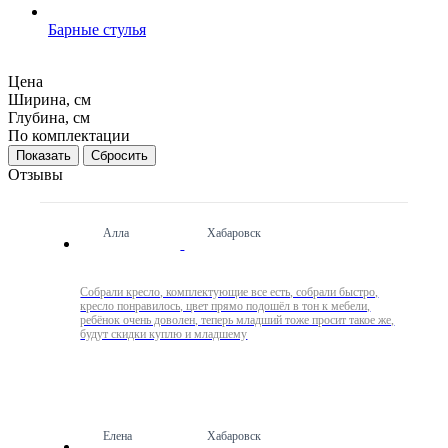
Барные стулья
Цена
Ширина, см
Глубина, см
По комплектации
Сбросить
Отзывы
Алла
Хабаровск
Собрали кресло, комплектующие все есть, собрали быстро,
кресло понравилось, цвет прямо подошёл в тон к мебели,
ребёнок очень доволен, теперь младший тоже просит такое же,
будут скидки куплю и младшему
Елена
Хабаровск