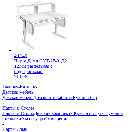
46 249
Парта Дэми СУТ-25-01Д2
120см раздельная с
надстройками
31 896
Главная
-
Каталог
-
Детская мебель
Детская мебель
Домашний кабинет
Кухня и бар
-
Парты и Столы
Парты и Столы
Детские комплекты
Кресла и стулья
Тумбы и
стеллажи
Аксессуары
Освещение
-
Парты Дэми