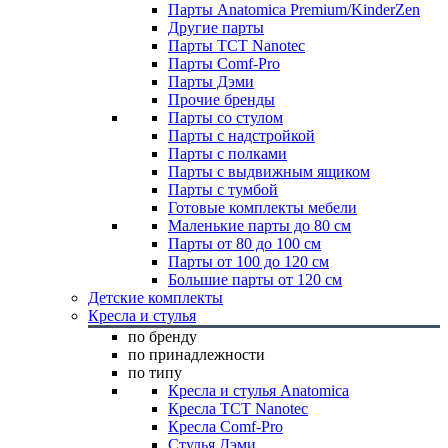
Парты Anatomica Premium/KinderZen
Другие парты
Парты TCT Nanotec
Парты Comf-Pro
Парты Дэми
Прочие бренды
Парты со стулом
Парты с надстройкой
Парты с полками
Парты с выдвижным ящиком
Парты с тумбой
Готовые комплекты мебели
Маленькие парты до 80 см
Парты от 80 до 100 см
Парты от 100 до 120 см
Большие парты от 120 см
Детские комплекты
Кресла и стулья
по бренду
по принадлежности
по типу
Кресла и стулья Anatomica
Кресла TCT Nanotec
Кресла Comf-Pro
Стулья Дэми