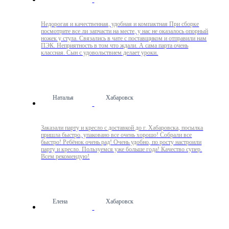
Недорогая и качественная, удобная и компактная При сборке
посмотрите все ли запчасти на месте, у нас не оказалось опорный
ножек у стула. Связались в чате с поставщиком и отправили нам
ПЭК. Неприятность в том что ждали. А сама парта очень
классная. Сын с удовольствием делает уроки.
Наталья
Хабаровск
Заказали парту и кресло с доставкой до г. Хабаровска, посылка
пришла быстро, упаковано все очень хорошо! Собрали все
быстро! Ребёнок очень рад! Очень удобно, по росту настроили
парту и кресло. Пользуемся уже больше года! Качество супер.
Всем рекомендую!
Елена
Хабаровск