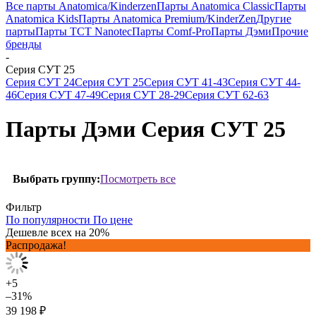
Все парты Anatomica/Kinderzen
Парты Anatomica Classic
Парты
Anatomica Kids
Парты Anatomica Premium/KinderZen
Другие
парты
Парты TCT Nanotec
Парты Comf-Pro
Парты Дэми
Прочие
бренды
-
Серия СУТ 25
Серия СУТ 24
Серия СУТ 25
Серия СУТ 41-43
Серия СУТ 44-
46
Серия СУТ 47-49
Серия СУТ 28-29
Серия СУТ 62-63
Парты Дэми Серия СУТ 25
Посмотреть все
Выбрать группу:
Фильтр
По популярности
По цене
Дешевле всех на 20%
Распродажа!
+5
–31%
39 198 ₽