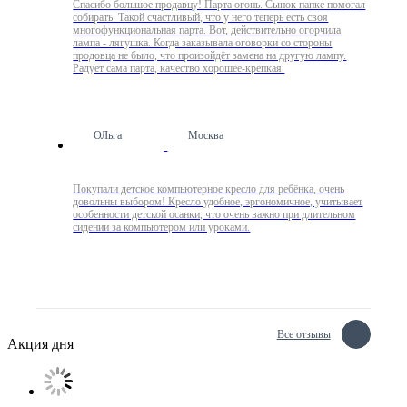
Спасибо большое продавцу! Парта огонь. Сынок папке помогал
собирать. Такой счастливый, что у него теперь есть своя
многофункциональная парта. Вот, действительно огорчила
лампа - лягушка. Когда заказывала оговорки со стороны
продовца не было, что произойдёт замена на другую лампу.
Радует сама парта, качество хорошее-крепкая.
ОЛьга
Москва
Покупали детское компьютерное кресло для ребёнка, очень
довольны выбором! Кресло удобное, эргономичное, учитывает
особенности детской осанки, что очень важно при длительном
сидении за компьютером или уроками.
Все отзывы
Акция дня