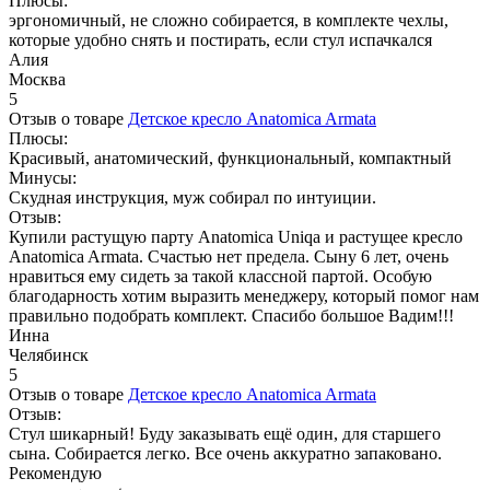
Плюсы:
эргономичный, не сложно собирается, в комплекте чехлы,
которые удобно снять и постирать, если стул испачкался
Алия
Москва
5
Отзыв о товаре
Детское кресло Anatomica Armata
Плюсы:
Красивый, анатомический, функциональный, компактный
Минусы:
Скудная инструкция, муж собирал по интуиции.
Отзыв:
Купили растущую парту Anatomica Uniqa и растущее кресло
Anatomica Armata. Счастью нет предела. Сыну 6 лет, очень
нравиться ему сидеть за такой классной партой. Особую
благодарность хотим выразить менеджеру, который помог нам
правильно подобрать комплект. Спасибо большое Вадим!!!
Инна
Челябинск
5
Отзыв о товаре
Детское кресло Anatomica Armata
Отзыв:
Стул шикарный! Буду заказывать ещё один, для старшего
сына. Собирается легко. Все очень аккуратно запаковано.
Рекомендую