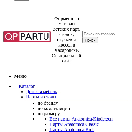
Фирменный
магазин
детских парт,
столов,
стульев и
кресел в
Хабаровске.
Официальный
сайт
Меню
Каталог
Детская мебель
Парты и столы
по бренду
по комлектации
по размеру
Все парты Anatomica/Kinderzen
Парты Anatomica Classic
Парты Anatomica Kids