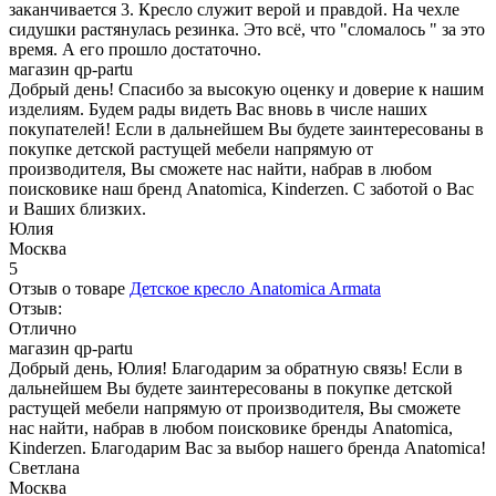
заканчивается 3. Кресло служит верой и правдой. На чехле
сидушки растянулась резинка. Это всё, что "сломалось " за это
время. А его прошло достаточно.
магазин qp-partu
Добрый день! Спасибо за высокую оценку и доверие к нашим
изделиям. Будем рады видеть Вас вновь в числе наших
покупателей! Если в дальнейшем Вы будете заинтересованы в
покупке детской растущей мебели напрямую от
производителя, Вы сможете нас найти, набрав в любом
поисковике наш бренд Anatomica, Kinderzen. С заботой о Вас
и Ваших близких.
Юлия
Москва
5
Отзыв о товаре
Детское кресло Anatomica Armata
Отзыв:
Отлично
магазин qp-partu
Добрый день, Юлия! Благодарим за обратную связь! Если в
дальнейшем Вы будете заинтересованы в покупке детской
растущей мебели напрямую от производителя, Вы сможете
нас найти, набрав в любом поисковике бренды Anatomica,
Kinderzen. Благодарим Вас за выбор нашего бренда Anatomica!
Светлана
Москва