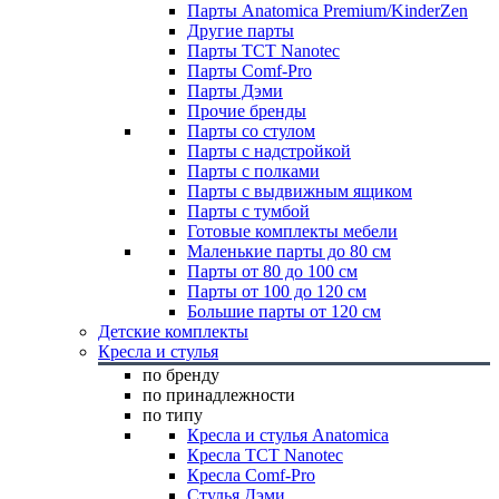
Парты Anatomica Premium/KinderZen
Другие парты
Парты TCT Nanotec
Парты Comf-Pro
Парты Дэми
Прочие бренды
Парты со стулом
Парты с надстройкой
Парты с полками
Парты с выдвижным ящиком
Парты с тумбой
Готовые комплекты мебели
Маленькие парты до 80 см
Парты от 80 до 100 см
Парты от 100 до 120 см
Большие парты от 120 см
Детские комплекты
Кресла и стулья
по бренду
по принадлежности
по типу
Кресла и стулья Anatomica
Кресла TCT Nanotec
Кресла Comf-Pro
Стулья Дэми