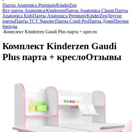
Парты Anatomica Premium/KinderZen
Все парты Anatomica/Kinderzen
Парты Anatomica Classic
Парты
Anatomica Kids
Парты Anatomica Premium/KinderZen
Другие
парты
Парты TCT Nanotec
Парты Comf-Pro
Парты Дэми
Прочие
бренды
-
Комплект Kinderzen Gaudi Plus парта + кресло
Комплект Kinderzen Gaudi
Plus парта + кресло
Отзывы