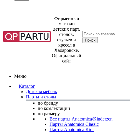
Фирменный
магазин
детских парт,
столов,
стульев и
кресел в
Хабаровске.
Официальный
сайт
Меню
Каталог
Детская мебель
Парты и столы
по бренду
по комлектации
по размеру
Все парты Anatomica/Kinderzen
Парты Anatomica Classic
Парты Anatomica Kids