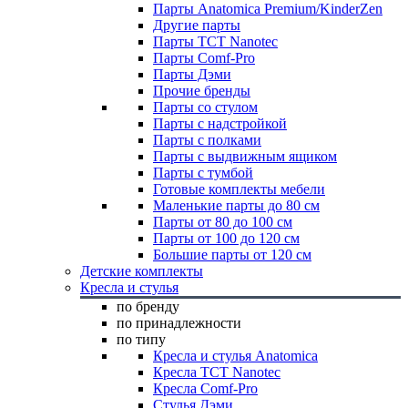
Парты Anatomica Premium/KinderZen
Другие парты
Парты TCT Nanotec
Парты Comf-Pro
Парты Дэми
Прочие бренды
Парты со стулом
Парты с надстройкой
Парты с полками
Парты с выдвижным ящиком
Парты с тумбой
Готовые комплекты мебели
Маленькие парты до 80 см
Парты от 80 до 100 см
Парты от 100 до 120 см
Большие парты от 120 см
Детские комплекты
Кресла и стулья
по бренду
по принадлежности
по типу
Кресла и стулья Anatomica
Кресла TCT Nanotec
Кресла Comf-Pro
Стулья Дэми