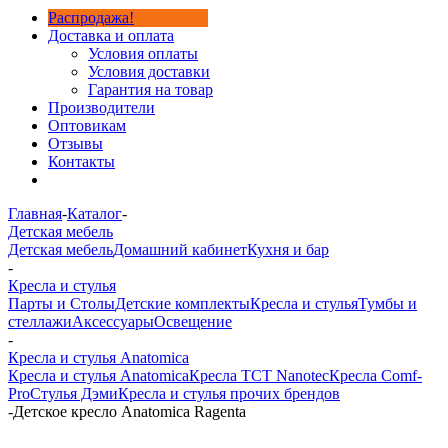
Распродажа!
Доставка и оплата
Условия оплаты
Условия доставки
Гарантия на товар
Производители
Оптовикам
Отзывы
Контакты
Главная
-
Каталог
-
Детская мебель
Детская мебель
Домашний кабинет
Кухня и бар
-
Кресла и стулья
Парты и Столы
Детские комплекты
Кресла и стулья
Тумбы и
стеллажи
Аксессуары
Освещение
-
Кресла и стулья Anatomica
Кресла и стулья Anatomica
Кресла TCT Nanotec
Кресла Comf-
Pro
Стулья Дэми
Кресла и стулья прочих брендов
-
Детское кресло Anatomica Ragenta